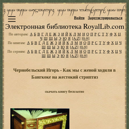
Войти
Зарегистрироваться
Электронная библиотека RoyalLib.com
По авторам:
А
Б
В
Г
Д
Е
Ж
З
И
Й
К
Л
М
Н
О
П
Р
С
Т
У
Ф
Х
Ц
Ч
Ш
Щ
Ы
Э
Ю
Я
[A-Z]
[0-9]
По книгам:
А
Б
В
Г
Д
Е
Ж
З
И
Й
К
Л
М
Н
О
П
Р
С
Т
У
Ф
Х
Ц
Ч
Ш
Щ
Ы
Э
Ю
Я
[A-Z]
[0-9]
По сериям:
А
Б
В
Г
Д
Е
Ж
З
И
Й
К
Л
М
Н
О
П
Р
С
Т
У
Ф
Х
Ц
Ч
Ш
Щ
Ы
Э
Ю
Я
[A-Z]
[0-9]
Чернобельский Игорь - Как мы с женой ходили в
Бангкоке на жестокий стриптиз
скачать книгу бесплатно