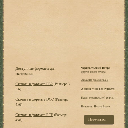
Доступные форматы для
Чернобельский Игорь
другие книги автора:
скачивания:
Amateurs-professionals
Скачать в формате FB2
(Размер: 3
Кб)
А жизнь y нас все чyдесатей
Будни стpоительной фиpмы
Скачать в формате DOC
(Размер:
4кб)
Владимиp Ильич Экслеp
Скачать в формате RTF
(Размер:
Поделиться
4кб)