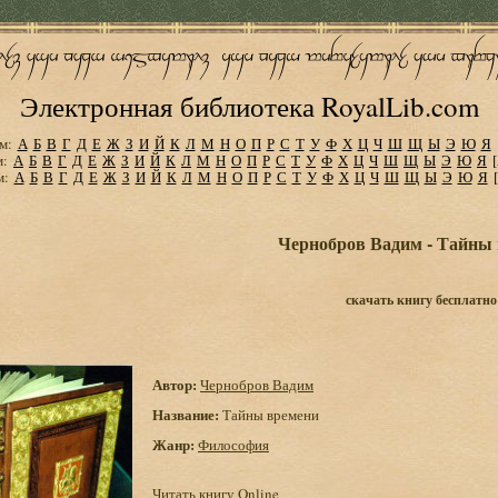
Электронная библиотека RoyalLib.com
м:
А
Б
В
Г
Д
Е
Ж
З
И
Й
К
Л
М
Н
О
П
Р
С
Т
У
Ф
Х
Ц
Ч
Ш
Щ
Ы
Э
Ю
Я
м:
А
Б
В
Г
Д
Е
Ж
З
И
Й
К
Л
М
Н
О
П
Р
С
Т
У
Ф
Х
Ц
Ч
Ш
Щ
Ы
Э
Ю
Я
м:
А
Б
В
Г
Д
Е
Ж
З
И
Й
К
Л
М
Н
О
П
Р
С
Т
У
Ф
Х
Ц
Ч
Ш
Щ
Ы
Э
Ю
Я
Чернобров Вадим - Тайны
скачать книгу бесплатно
Автор:
Чернобров Вадим
Название:
Тайны времени
Жанр:
Философия
Читать книгу Online