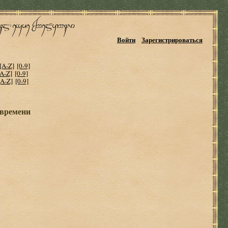
Войти
Зарегистрироваться
[A-Z]
[0-9]
[A-Z]
[0-9]
[A-Z]
[0-9]
 времени