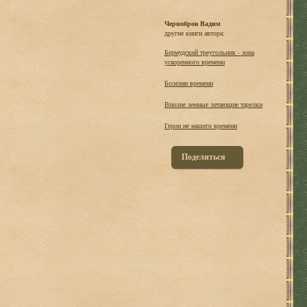
Чернобров Вадим
другие книги автора:
Бермудский треугольник - зона
ускоренного времени
Болезни времени
Вполне земные летающие тарелки
Герои не нашего времени
Поделиться