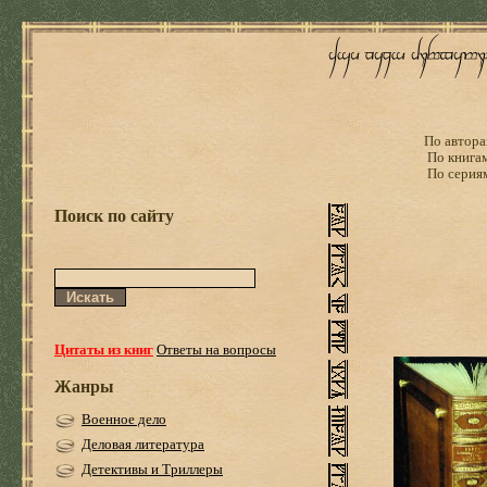
По автора
По книга
По серия
Поиск по сайту
Цитаты из книг
Ответы на вопросы
Жанры
Военное дело
Деловая литература
Детективы и Триллеры