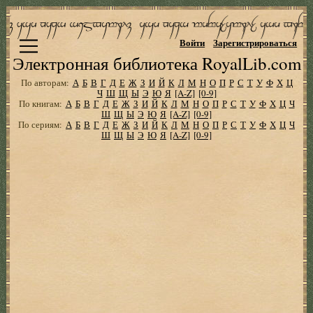
Войти
Зарегистрироваться
Электронная библиотека RoyalLib.com
По авторам:
А
Б
В
Г
Д
Е
Ж
З
И
Й
К
Л
М
Н
О
П
Р
С
Т
У
Ф
Х
Ц
Ч
Ш
Щ
Ы
Э
Ю
Я
[A-Z]
[0-9]
По книгам:
А
Б
В
Г
Д
Е
Ж
З
И
Й
К
Л
М
Н
О
П
Р
С
Т
У
Ф
Х
Ц
Ч
Ш
Щ
Ы
Э
Ю
Я
[A-Z]
[0-9]
По сериям:
А
Б
В
Г
Д
Е
Ж
З
И
Й
К
Л
М
Н
О
П
Р
С
Т
У
Ф
Х
Ц
Ч
Ш
Щ
Ы
Э
Ю
Я
[A-Z]
[0-9]