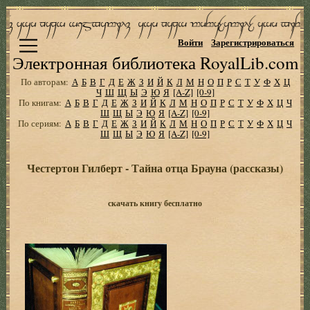
Войти
Зарегистрироваться
Электронная библиотека RoyalLib.com
По авторам:
А
Б
В
Г
Д
Е
Ж
З
И
Й
К
Л
М
Н
О
П
Р
С
Т
У
Ф
Х
Ц
Ч
Ш
Щ
Ы
Э
Ю
Я
[A-Z]
[0-9]
По книгам:
А
Б
В
Г
Д
Е
Ж
З
И
Й
К
Л
М
Н
О
П
Р
С
Т
У
Ф
Х
Ц
Ч
Ш
Щ
Ы
Э
Ю
Я
[A-Z]
[0-9]
По сериям:
А
Б
В
Г
Д
Е
Ж
З
И
Й
К
Л
М
Н
О
П
Р
С
Т
У
Ф
Х
Ц
Ч
Ш
Щ
Ы
Э
Ю
Я
[A-Z]
[0-9]
Честертон Гилберт - Тайна отца Брауна (рассказы)
скачать книгу бесплатно