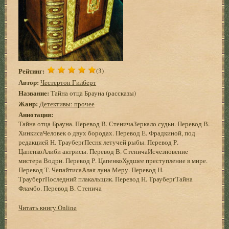
Рейтинг:
(3)
Автор:
Честертон Гилберт
Название:
Тайна отца Брауна (рассказы)
Жанр:
Детективы: прочее
Аннотация:
Тайна отца Брауна. Перевод В. СтеничаЗеркало судьи. Перевод В.
ХинкисаЧеловек о двух бородах. Перевод Е. Фрадкиной, под
редакцией Н. ТраубергПесня летучей рыбы. Перевод Р.
ЦапенкоАлиби актрисы. Перевод В. СтеничаИсчезновение
мистера Водри. Перевод Р. ЦапенкоХудшее преступление в мире.
Перевод Т. ЧепайтисаАлая луна Меру. Перевод Н.
ТраубергПоследний плакальщик. Перевод Н. ТраубергТайна
Фламбо. Перевод В. Стенича
Читать книгу Online