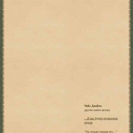
Чейз Джеймс
другие книги автора:
…И вы будете редактором
отдела
"Ты только отыщи его…"