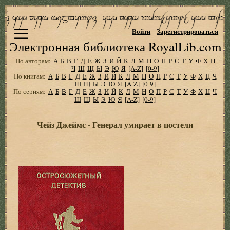
Войти
Зарегистрироваться
Электронная библиотека RoyalLib.com
По авторам:
А
Б
В
Г
Д
Е
Ж
З
И
Й
К
Л
М
Н
О
П
Р
С
Т
У
Ф
Х
Ц
Ч
Ш
Щ
Ы
Э
Ю
Я
[A-Z]
[0-9]
По книгам:
А
Б
В
Г
Д
Е
Ж
З
И
Й
К
Л
М
Н
О
П
Р
С
Т
У
Ф
Х
Ц
Ч
Ш
Щ
Ы
Э
Ю
Я
[A-Z]
[0-9]
По сериям:
А
Б
В
Г
Д
Е
Ж
З
И
Й
К
Л
М
Н
О
П
Р
С
Т
У
Ф
Х
Ц
Ч
Ш
Щ
Ы
Э
Ю
Я
[A-Z]
[0-9]
Чейз Джеймс - Генерал умирает в постели