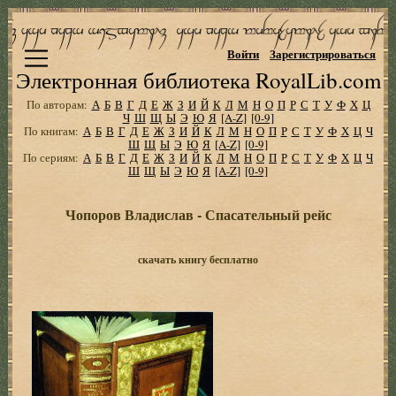
Войти
Зарегистрироваться
Электронная библиотека RoyalLib.com
По авторам:
А
Б
В
Г
Д
Е
Ж
З
И
Й
К
Л
М
Н
О
П
Р
С
Т
У
Ф
Х
Ц
Ч
Ш
Щ
Ы
Э
Ю
Я
[A-Z]
[0-9]
По книгам:
А
Б
В
Г
Д
Е
Ж
З
И
Й
К
Л
М
Н
О
П
Р
С
Т
У
Ф
Х
Ц
Ч
Ш
Щ
Ы
Э
Ю
Я
[A-Z]
[0-9]
По сериям:
А
Б
В
Г
Д
Е
Ж
З
И
Й
К
Л
М
Н
О
П
Р
С
Т
У
Ф
Х
Ц
Ч
Ш
Щ
Ы
Э
Ю
Я
[A-Z]
[0-9]
Чопоров Владислав - Спасательный рейс
скачать книгу бесплатно