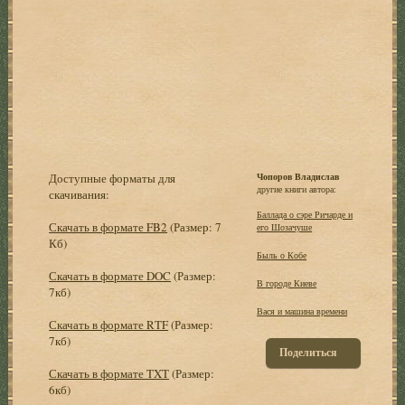
Доступные форматы для
Чопоров Владислав
другие книги автора:
скачивания:
Баллада о сэре Ричарде и
Скачать в формате FB2
(Размер: 7
его Шозачуше
Кб)
Быль о Кобе
Скачать в формате DOC
(Размер:
В городе Киеве
7кб)
Вася и машина времени
Скачать в формате RTF
(Размер:
7кб)
Поделиться
Скачать в формате TXT
(Размер:
6кб)