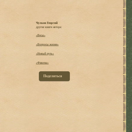
Чулков Георгий
другие книги автора:
«Весы»
«Вопросы жизни»
«Новый путь»
«Факелы»
Поделиться