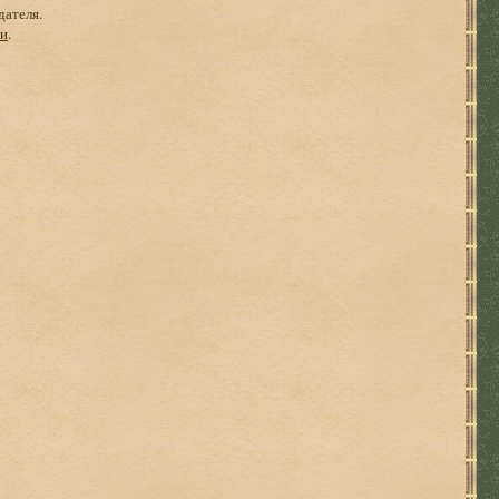
дателя.
ги
.