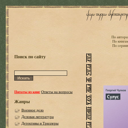
По автора
По книга
По серия
Поиск по сайту
Цитаты из книг
Ответы на вопросы
Жанры
Военное дело
Деловая литература
Детективы и Триллеры