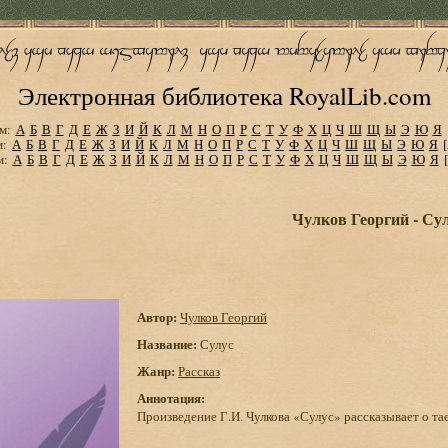
Электронная библиотека RoyalLib.com
м:
А
Б
В
Г
Д
Е
Ж
З
И
Й
К
Л
М
Н
О
П
Р
С
Т
У
Ф
Х
Ц
Ч
Ш
Щ
Ы
Э
Ю
Я
м:
А
Б
В
Г
Д
Е
Ж
З
И
Й
К
Л
М
Н
О
П
Р
С
Т
У
Ф
Х
Ц
Ч
Ш
Щ
Ы
Э
Ю
Я
м:
А
Б
В
Г
Д
Е
Ж
З
И
Й
К
Л
М
Н
О
П
Р
С
Т
У
Ф
Х
Ц
Ч
Ш
Щ
Ы
Э
Ю
Я
Чулков Георгий - Су
Автор:
Чулков Георгий
Название:
Сулус
Жанр:
Рассказ
Аннотация:
Произведение Г.И. Чулкова «Сулус» рассказывает о та