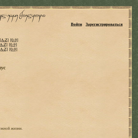
Войти
Зарегистрироваться
[A-Z]
[0-9]
[A-Z]
[0-9]
[A-Z]
[0-9]
лус
ежной жизни.