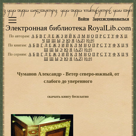
Войти
Зарегистрироваться
Электронная библиотека RoyalLib.com
По авторам:
А
Б
В
Г
Д
Е
Ж
З
И
Й
К
Л
М
Н
О
П
Р
С
Т
У
Ф
Х
Ц
Ч
Ш
Щ
Ы
Э
Ю
Я
[A-Z]
[0-9]
По книгам:
А
Б
В
Г
Д
Е
Ж
З
И
Й
К
Л
М
Н
О
П
Р
С
Т
У
Ф
Х
Ц
Ч
Ш
Щ
Ы
Э
Ю
Я
[A-Z]
[0-9]
По сериям:
А
Б
В
Г
Д
Е
Ж
З
И
Й
К
Л
М
Н
О
П
Р
С
Т
У
Ф
Х
Ц
Ч
Ш
Щ
Ы
Э
Ю
Я
[A-Z]
[0-9]
Чуманов Александр - Ветер северо-южный, от
слабого до уверенного
скачать книгу бесплатно