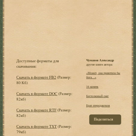
Доступные форматы для
Чуманов Александр
другие книги автора:
скачивания:
«Может, она приютила бы
Скачать в формате FB2
(Размер:
бога…»
80 Кб)
16 копеек
Скачать в формате DOC
(Размер:
Бестолковый снег
82кб)
Брат птеродактиля
Скачать в формате RTF
(Размер:
82кб)
Поделиться
Скачать в формате TXT
(Размер:
79кб)