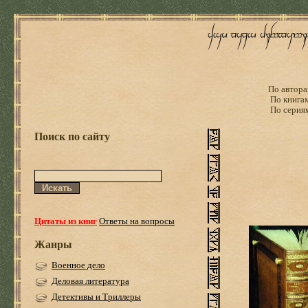
По автора
По книга
По серия
Поиск по сайту
Цитаты из книг
Ответы на вопросы
Жанры
Военное дело
Деловая литература
Детективы и Триллеры