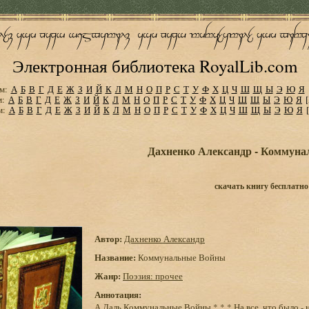
Электронная библиотека RoyalLib.com
м:
А
Б
В
Г
Д
Е
Ж
З
И
Й
К
Л
М
Н
О
П
Р
С
Т
У
Ф
Х
Ц
Ч
Ш
Щ
Ы
Э
Ю
Я
м:
А
Б
В
Г
Д
Е
Ж
З
И
Й
К
Л
М
Н
О
П
Р
С
Т
У
Ф
Х
Ц
Ч
Ш
Щ
Ы
Э
Ю
Я
м:
А
Б
В
Г
Д
Е
Ж
З
И
Й
К
Л
М
Н
О
П
Р
С
Т
У
Ф
Х
Ц
Ч
Ш
Щ
Ы
Э
Ю
Я
Дахненко Александр - Коммун
скачать книгу бесплатно
Автор:
Дахненко Александр
Название:
Коммунальные Войны
Жанр:
Поэзия: прочее
Аннотация:
А.Даль Коммунальные Войны * * * На все, что было - н