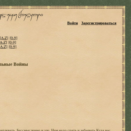
Войти
Зарегистрироваться
[A-Z]
[0-9]
[A-Z]
[0-9]
[A-Z]
[0-9]
альные Войны
аплевать, Бессмысленно и зло. Нам надо спать и забывать Куда нас