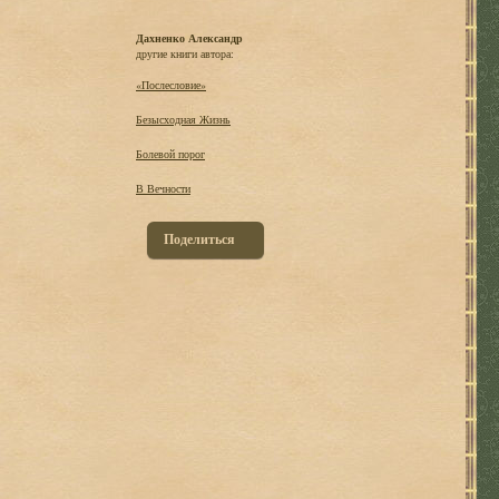
Дахненко Александр
другие книги автора:
«Послесловие»
Безысходная Жизнь
Болевой порог
В Вечности
Поделиться