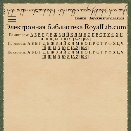
Войти
Зарегистрироваться
Электронная библиотека RoyalLib.com
По авторам:
А
Б
В
Г
Д
Е
Ж
З
И
Й
К
Л
М
Н
О
П
Р
С
Т
У
Ф
Х
Ц
Ч
Ш
Щ
Ы
Э
Ю
Я
[A-Z]
[0-9]
По книгам:
А
Б
В
Г
Д
Е
Ж
З
И
Й
К
Л
М
Н
О
П
Р
С
Т
У
Ф
Х
Ц
Ч
Ш
Щ
Ы
Э
Ю
Я
[A-Z]
[0-9]
По сериям:
А
Б
В
Г
Д
Е
Ж
З
И
Й
К
Л
М
Н
О
П
Р
С
Т
У
Ф
Х
Ц
Ч
Ш
Щ
Ы
Э
Ю
Я
[A-Z]
[0-9]