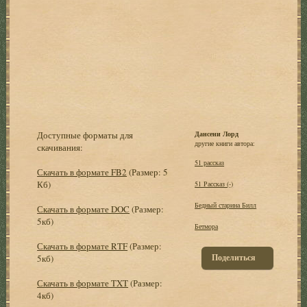
Доступные форматы для
Дансени Лорд
другие книги автора:
скачивания:
51 рассказ
Скачать в формате FB2
(Размер: 5
Кб)
51 Рассказ (-)
Бедный старина Билл
Скачать в формате DOC
(Размер:
5кб)
Бетмора
Скачать в формате RTF
(Размер:
Поделиться
5кб)
Скачать в формате TXT
(Размер:
4кб)