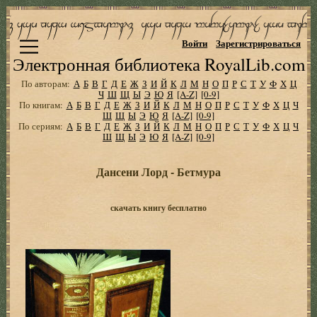
Войти
Зарегистрироваться
Электронная библиотека RoyalLib.com
По авторам:
А
Б
В
Г
Д
Е
Ж
З
И
Й
К
Л
М
Н
О
П
Р
С
Т
У
Ф
Х
Ц
Ч
Ш
Щ
Ы
Э
Ю
Я
[A-Z]
[0-9]
По книгам:
А
Б
В
Г
Д
Е
Ж
З
И
Й
К
Л
М
Н
О
П
Р
С
Т
У
Ф
Х
Ц
Ч
Ш
Щ
Ы
Э
Ю
Я
[A-Z]
[0-9]
По сериям:
А
Б
В
Г
Д
Е
Ж
З
И
Й
К
Л
М
Н
О
П
Р
С
Т
У
Ф
Х
Ц
Ч
Ш
Щ
Ы
Э
Ю
Я
[A-Z]
[0-9]
Дансени Лорд - Бетмура
скачать книгу бесплатно