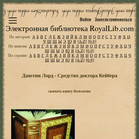
Войти
Зарегистрироваться
Электронная библиотека RoyalLib.com
По авторам:
А
Б
В
Г
Д
Е
Ж
З
И
Й
К
Л
М
Н
О
П
Р
С
Т
У
Ф
Х
Ц
Ч
Ш
Щ
Ы
Э
Ю
Я
[A-Z]
[0-9]
По книгам:
А
Б
В
Г
Д
Е
Ж
З
И
Й
К
Л
М
Н
О
П
Р
С
Т
У
Ф
Х
Ц
Ч
Ш
Щ
Ы
Э
Ю
Я
[A-Z]
[0-9]
По сериям:
А
Б
В
Г
Д
Е
Ж
З
И
Й
К
Л
М
Н
О
П
Р
С
Т
У
Ф
Х
Ц
Ч
Ш
Щ
Ы
Э
Ю
Я
[A-Z]
[0-9]
Дансени Лорд - Средство доктора Кейбера
скачать книгу бесплатно