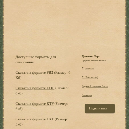
Доступные форматы для
Дансени Лорд
другие книги автора:
скачивания:
51 рассказ
Скачать в формате FB2
(Размер: 6
Кб)
51 Рассказ (-)
Бедный старина Билл
Скачать в формате DOC
(Размер:
6кб)
Бетмора
Скачать в формате RTF
(Размер:
Поделиться
6кб)
Скачать в формате TXT
(Размер:
5кб)