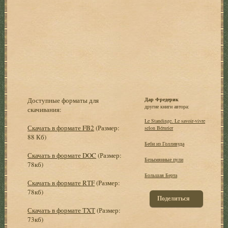
Доступные форматы для
Дар Фредерик
другие книги автора:
скачивания:
Le Standinge. Le savoir-vivre
Скачать в формате FB2
(Размер:
selon Bérurier
88 Кб)
Беби из Голливуда
Скачать в формате DOC
(Размер:
Безымянные пули
78кб)
Большая Берта
Скачать в формате RTF
(Размер:
78кб)
Поделиться
Скачать в формате TXT
(Размер:
73кб)