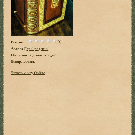
Рейтинг:
(0)
Автор:
Дар Фредерик
Название:
Дальше некуда!
Жанр:
Боевик
Читать книгу Online