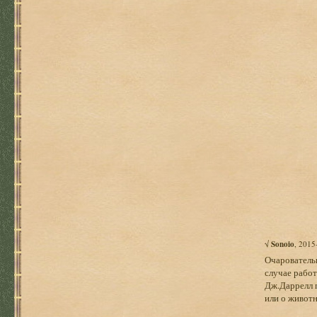
√
Sonoio
, 2015
Очаровательн
случае работ
Дж.Даррелл п
или о живот