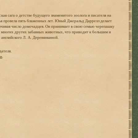
ая сага о детстве будущего знаменитого зоолога и писателя на
мья провела пять блаженных лет. Юный Джеральд Даррелл делает
ичивая число домочадцев. Он принимает в свою семью черепашку
х, многих других забавных животных, что приводит к большим и
английского Л. А. Деревянкиной.
дателя.
ги
.