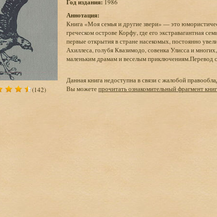
Год издания:
1986
Аннотация:
Книга «Моя семья и другие звери» — это юмористическ
греческом острове Корфу, где его экстравагантная се
первые открытия в стране насекомых, постоянно увел
Ахиллеса, голубя Квазимодо, совенка Улисса и многи
маленьким драмам и веселым приключениям.Перевод с 
Данная книга недоступна в связи с жалобой правообла
Вы можете
прочитать ознакомительный фрагмент кни
(142)