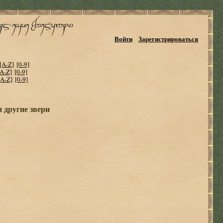
Войти
Зарегистрироваться
[A-Z]
[0-9]
[A-Z]
[0-9]
[A-Z]
[0-9]
 другие звери