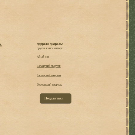
б.
Даррелл Джеральд
другие книги автора:
Ай-ай и я
Балакучий згорток
Балакучий пакунок
Говорящий сверток
Поделиться