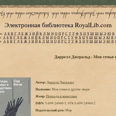
Электронная библиотека RoyalLib.com
м:
А
Б
В
Г
Д
Е
Ж
З
И
Й
К
Л
М
Н
О
П
Р
С
Т
У
Ф
Х
Ц
Ч
Ш
Щ
Ы
Э
Ю
Я
м:
А
Б
В
Г
Д
Е
Ж
З
И
Й
К
Л
М
Н
О
П
Р
С
Т
У
Ф
Х
Ц
Ч
Ш
Щ
Ы
Э
Ю
Я
м:
А
Б
В
Г
Д
Е
Ж
З
И
Й
К
Л
М
Н
О
П
Р
С
Т
У
Ф
Х
Ц
Ч
Ш
Щ
Ы
Э
Ю
Я
Даррелл Джеральд - Моя семья и
Автор:
Даррелл Джеральд
Название:
Моя семья и другие звери
Жанр:
Природа и животные
ISBN:
5-699-24960-5, 978-5-699-24960-2
Издательский дом:
Мир