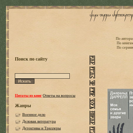
По автора
По книга
По серия
Поиск по сайту
Цитаты из книг
Ответы на вопросы
Жанры
Военное дело
Деловая литература
Детективы и Триллеры