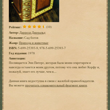
Рейтинг:
(10)
Автор:
Даррелл Джеральд
Название:
Сад богов
Жанр:
Природа и животные
ISBN:
5-699-25393-9, 978-5-699-25393-7
Год издания:
1978
Аннотация:
Посвящается Энн Питерс, когорая была моим секретарем и
навсегда останется моим другом, потому что она любит Корфу и,
пожалуй, энает его лучше, чем я....
Данная книга недоступна в связи с жалобой правообладателя.
Вы можете
прочитать ознакомительный фрагмент книги
.