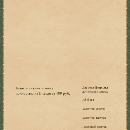
Купить и скачать книгу
Даррелл Джеральд
другие книги автора:
полностью на litres.ru за 489 руб.
Ай-ай и я
Балакучий згорток
Балакучий пакунок
Говорящий сверток