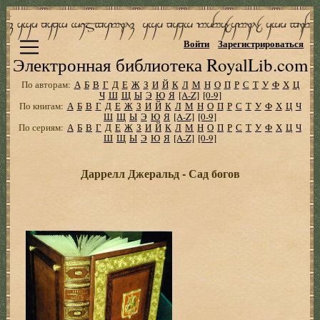
Войти
Зарегистрироваться
Электронная библиотека RoyalLib.com
По авторам:
А
Б
В
Г
Д
Е
Ж
З
И
Й
К
Л
М
Н
О
П
Р
С
Т
У
Ф
Х
Ц
Ч
Ш
Щ
Ы
Э
Ю
Я
[A-Z]
[0-9]
По книгам:
А
Б
В
Г
Д
Е
Ж
З
И
Й
К
Л
М
Н
О
П
Р
С
Т
У
Ф
Х
Ц
Ч
Ш
Щ
Ы
Э
Ю
Я
[A-Z]
[0-9]
По сериям:
А
Б
В
Г
Д
Е
Ж
З
И
Й
К
Л
М
Н
О
П
Р
С
Т
У
Ф
Х
Ц
Ч
Ш
Щ
Ы
Э
Ю
Я
[A-Z]
[0-9]
Даррелл Джеральд - Сад богов