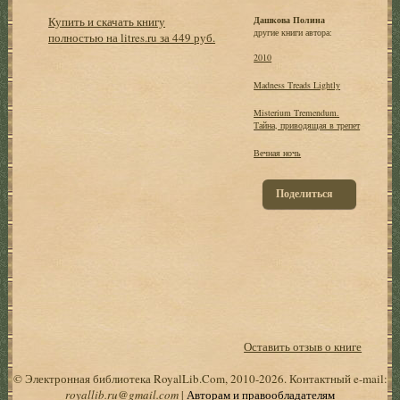
Купить и скачать книгу
Дашкова Полина
другие книги автора:
полностью на litres.ru за 449 руб.
2010
Madness Treads Lightly
Misterium Tremendum.
Тайна, приводящая в трепет
Вечная ночь
Поделиться
Оставить отзыв о книге
© Электронная библиотека RoyalLib.Com, 2010-2026. Контактный e-mail:
royallib.ru@gmail.com
|
Авторам и правообладателям