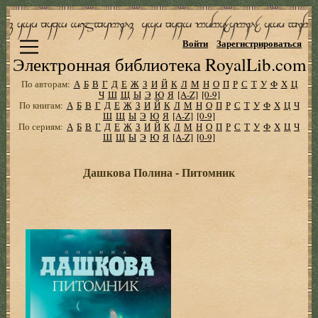
Войти
Зарегистрироваться
Электронная библиотека RoyalLib.com
По авторам:
А
Б
В
Г
Д
Е
Ж
З
И
Й
К
Л
М
Н
О
П
Р
С
Т
У
Ф
Х
Ц
Ч
Ш
Щ
Ы
Э
Ю
Я
[A-Z]
[0-9]
По книгам:
А
Б
В
Г
Д
Е
Ж
З
И
Й
К
Л
М
Н
О
П
Р
С
Т
У
Ф
Х
Ц
Ч
Ш
Щ
Ы
Э
Ю
Я
[A-Z]
[0-9]
По сериям:
А
Б
В
Г
Д
Е
Ж
З
И
Й
К
Л
М
Н
О
П
Р
С
Т
У
Ф
Х
Ц
Ч
Ш
Щ
Ы
Э
Ю
Я
[A-Z]
[0-9]
Дашкова Полина - Питомник