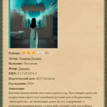
Рейтинг:
(2)
Автор:
Дашкова Полина
Название:
Питомник
Жанр:
Триллер
ISBN:
5-17-021874-5
Издательский дом:
АСТ /Астрель
Год издания:
2004
Аннотация:
Благими намерениями выстлана дорога в ад. Настоящим адом для
подростков-сирот стал семейный детский дом в Подмосковье.
«Благодетели», не жалеющие денег на его содержание, с
помощью криминальных «учителей» готовят себе достойных