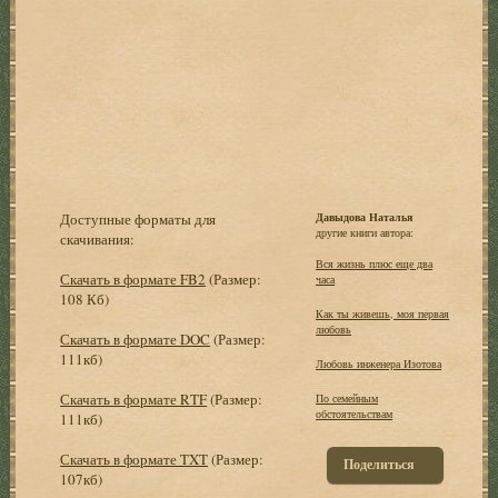
Доступные форматы для
Давыдова Наталья
другие книги автора:
скачивания:
Вся жизнь плюс еще два
Скачать в формате FB2
(Размер:
часа
108 Кб)
Как ты живешь, моя первая
любовь
Скачать в формате DOC
(Размер:
111кб)
Любовь инженера Изотова
Скачать в формате RTF
(Размер:
По семейным
обстоятельствам
111кб)
Скачать в формате TXT
(Размер:
Поделиться
107кб)