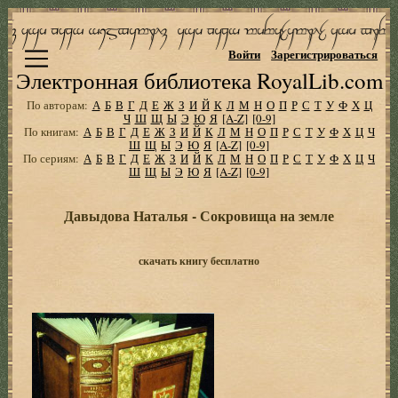
Войти
Зарегистрироваться
Электронная библиотека RoyalLib.com
По авторам:
А
Б
В
Г
Д
Е
Ж
З
И
Й
К
Л
М
Н
О
П
Р
С
Т
У
Ф
Х
Ц
Ч
Ш
Щ
Ы
Э
Ю
Я
[A-Z]
[0-9]
По книгам:
А
Б
В
Г
Д
Е
Ж
З
И
Й
К
Л
М
Н
О
П
Р
С
Т
У
Ф
Х
Ц
Ч
Ш
Щ
Ы
Э
Ю
Я
[A-Z]
[0-9]
По сериям:
А
Б
В
Г
Д
Е
Ж
З
И
Й
К
Л
М
Н
О
П
Р
С
Т
У
Ф
Х
Ц
Ч
Ш
Щ
Ы
Э
Ю
Я
[A-Z]
[0-9]
Давыдова Наталья - Сокровища на земле
скачать книгу бесплатно