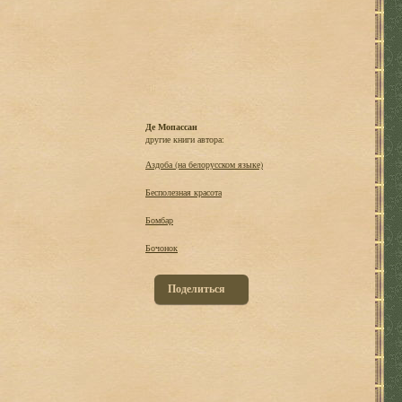
Де Мопассан
другие книги автора:
Аздоба (на белорусском языке)
Бесполезная красота
Бомбар
Бочонок
Поделиться