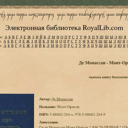
Электронная библиотека RoyalLib.com
м:
А
Б
В
Г
Д
Е
Ж
З
И
Й
К
Л
М
Н
О
П
Р
С
Т
У
Ф
Х
Ц
Ч
Ш
Щ
Ы
Э
Ю
Я
м:
А
Б
В
Г
Д
Е
Ж
З
И
Й
К
Л
М
Н
О
П
Р
С
Т
У
Ф
Х
Ц
Ч
Ш
Щ
Ы
Э
Ю
Я
м:
А
Б
В
Г
Д
Е
Ж
З
И
Й
К
Л
М
Н
О
П
Р
С
Т
У
Ф
Х
Ц
Ч
Ш
Щ
Ы
Э
Ю
Я
Де Мопассан - Монт-О
скачать книгу бесплатно
Автор:
Де Мопассан
Название:
Монт-Ориоль
ISBN:
5-88682-264-x, 978-5-88682-264-9
Аннотация:
Ги де Мопассан Монт-Ориоль * ЧАСТЬ ПЕРВАЯ * I Пе