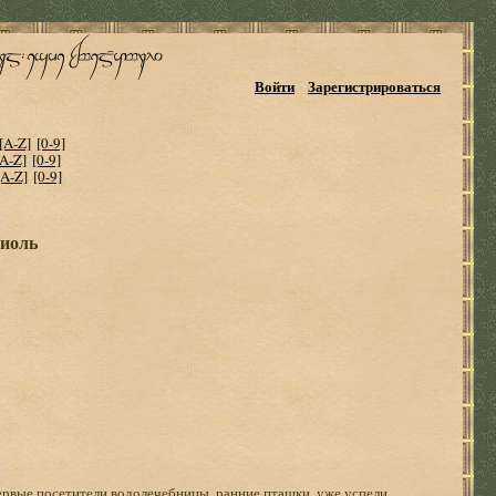
Войти
Зарегистрироваться
[A-Z]
[0-9]
[A-Z]
[0-9]
[A-Z]
[0-9]
риоль
рвые посетители водолечебницы, ранние пташки, уже успели