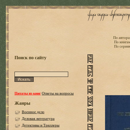
По автора
По книга
По серия
Поиск по сайту
Цитаты из книг
Ответы на вопросы
Жанры
Военное дело
Деловая литература
Детективы и Триллеры