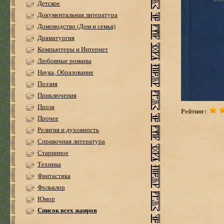
Детское
Документальная литература
Домоводство (Дом и семья)
Драматургия
Компьютеры и Интернет
Любовные романы
Наука, Образование
Поэзия
Приключения
Проза
Рейтинг:
Прочее
Религия и духовность
Справочная литература
Старинное
Техника
Фантастика
Фольклор
Юмор
Список всех жанров