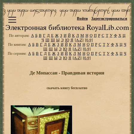
Войти
Зарегистрироваться
Электронная библиотека RoyalLib.com
По авторам:
А
Б
В
Г
Д
Е
Ж
З
И
Й
К
Л
М
Н
О
П
Р
С
Т
У
Ф
Х
Ц
Ч
Ш
Щ
Ы
Э
Ю
Я
[A-Z]
[0-9]
По книгам:
А
Б
В
Г
Д
Е
Ж
З
И
Й
К
Л
М
Н
О
П
Р
С
Т
У
Ф
Х
Ц
Ч
Ш
Щ
Ы
Э
Ю
Я
[A-Z]
[0-9]
По сериям:
А
Б
В
Г
Д
Е
Ж
З
И
Й
К
Л
М
Н
О
П
Р
С
Т
У
Ф
Х
Ц
Ч
Ш
Щ
Ы
Э
Ю
Я
[A-Z]
[0-9]
Де Мопассан - Правдивая история
скачать книгу бесплатно