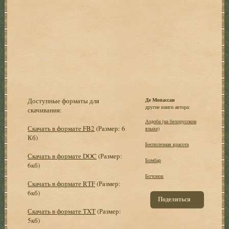
Доступные форматы для
Де Мопассан
другие книги автора:
скачивания:
Аздоба (на белорусском
Скачать в формате FB2
(Размер: 6
языке)
Кб)
Бесполезная красота
Скачать в формате DOC
(Размер:
Бомбар
6кб)
Бочонок
Скачать в формате RTF
(Размер:
6кб)
Поделиться
Скачать в формате TXT
(Размер:
5кб)