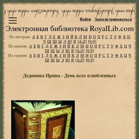
Войти
Зарегистрироваться
Электронная библиотека RoyalLib.com
По авторам:
А
Б
В
Г
Д
Е
Ж
З
И
Й
К
Л
М
Н
О
П
Р
С
Т
У
Ф
Х
Ц
Ч
Ш
Щ
Ы
Э
Ю
Я
[A-Z]
[0-9]
По книгам:
А
Б
В
Г
Д
Е
Ж
З
И
Й
К
Л
М
Н
О
П
Р
С
Т
У
Ф
Х
Ц
Ч
Ш
Щ
Ы
Э
Ю
Я
[A-Z]
[0-9]
По сериям:
А
Б
В
Г
Д
Е
Ж
З
И
Й
К
Л
М
Н
О
П
Р
С
Т
У
Ф
Х
Ц
Ч
Ш
Щ
Ы
Э
Ю
Я
[A-Z]
[0-9]
Дедюхова Ирина - День всех влюбленных