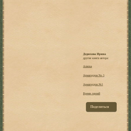
Дедюхова Ирина
другие книги автора:
Алиска
Армагеддон No 3
Армагеддон №3
Время гарпий
Поделиться