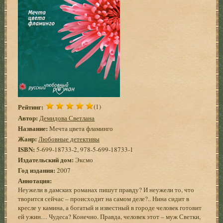
Рейтинг:
(1)
Автор:
Демидова Светлана
Название:
Мечта цвета фламинго
Жанр:
Любовные детективы
ISBN:
5-699-18733-2, 978-5-699-18733-1
Издательский дом:
Эксмо
Год издания:
2007
Аннотация:
Неужели в дамских романах пишут правду? И неужели то, что
творится сейчас – происходит на самом деле?.. Нина сидит в
кресле у камина, а богатый и известный в городе человек готовит
ей ужин… Чудеса? Конечно. Правда, человек этот – муж Светки,