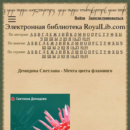
Войти
Зарегистрироваться
Электронная библиотека RoyalLib.com
По авторам:
А
Б
В
Г
Д
Е
Ж
З
И
Й
К
Л
М
Н
О
П
Р
С
Т
У
Ф
Х
Ц
Ч
Ш
Щ
Ы
Э
Ю
Я
[A-Z]
[0-9]
По книгам:
А
Б
В
Г
Д
Е
Ж
З
И
Й
К
Л
М
Н
О
П
Р
С
Т
У
Ф
Х
Ц
Ч
Ш
Щ
Ы
Э
Ю
Я
[A-Z]
[0-9]
По сериям:
А
Б
В
Г
Д
Е
Ж
З
И
Й
К
Л
М
Н
О
П
Р
С
Т
У
Ф
Х
Ц
Ч
Ш
Щ
Ы
Э
Ю
Я
[A-Z]
[0-9]
Демидова Светлана - Мечта цвета фламинго