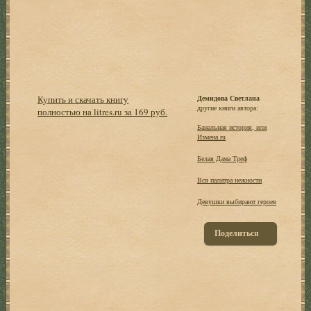
Купить и скачать книгу
Демидова Светлана
другие книги автора:
полностью на litres.ru за 169 руб.
Банальная история, или
Измена.ru
Белая Дама Треф
Вся палитра нежности
Девушки выбирают героев
Поделиться