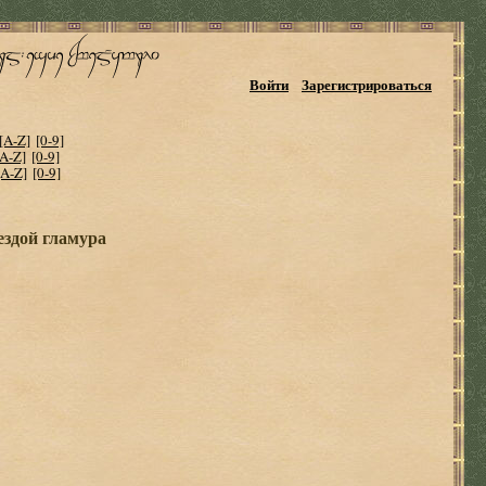
Войти
Зарегистрироваться
[A-Z]
[0-9]
[A-Z]
[0-9]
[A-Z]
[0-9]
ездой гламура