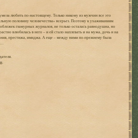
 умела любить по-настоящему. Только никому из мужчин все это
ильную половину человечества» всерьез. Поэтому к ухаживаниям
 обложек гламурных журналов, не только осталась равнодушна, но
стно влюбилась в него – и ей стало наплевать и на мужа, дочь и на
вания, престижа, имиджа. А еще – между ними по-прежнему была
ра…
дателя.
ги
.