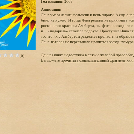
Год издания:
2007
Аннотация:
Лена умела лепить пельмени и печь пироги. А еще она
было не нужно. И тогда Лена решила не принимать «с
роскошного красавца Альберта, чье фото не сходило с
и… «подарила» кавалера подруге! Простушка Инна стра
то, что их с Альбертом разделяет пропасть из образо
Лена, которая не переставала нравиться звезде гламу
Данная книга недоступна в связи с жалобой правообла
(0)
Вы можете
прочитать ознакомительный фрагмент кни