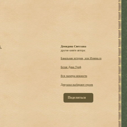
б.
Демидова Светлана
другие книги автора:
Банальная история, или Измена.ru
Белая Дама Треф
Вся палитра нежности
Девушки выбирают героев
Поделиться