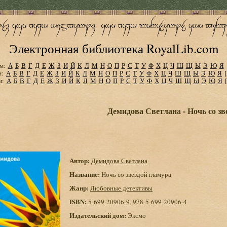
Электронная библиотека RoyalLib.com
м:
А
Б
В
Г
Д
Е
Ж
З
И
Й
К
Л
М
Н
О
П
Р
С
Т
У
Ф
Х
Ц
Ч
Ш
Щ
Ы
Э
Ю
Я
м:
А
Б
В
Г
Д
Е
Ж
З
И
Й
К
Л
М
Н
О
П
Р
С
Т
У
Ф
Х
Ц
Ч
Ш
Щ
Ы
Э
Ю
Я
м:
А
Б
В
Г
Д
Е
Ж
З
И
Й
К
Л
М
Н
О
П
Р
С
Т
У
Ф
Х
Ц
Ч
Ш
Щ
Ы
Э
Ю
Я
Демидова Светлана - Ночь со зв
Автор:
Демидова Светлана
Название:
Ночь со звездой гламура
Жанр:
Любовные детективы
ISBN:
5-699-20906-9, 978-5-699-20906-4
Издательский дом:
Эксмо