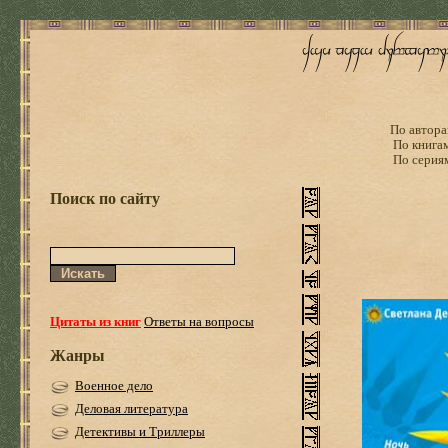
По автора
По книга
По серия
Поиск по сайту
Цитаты из книг
Ответы на вопросы
Жанры
Военное дело
Деловая литература
Детективы и Триллеры