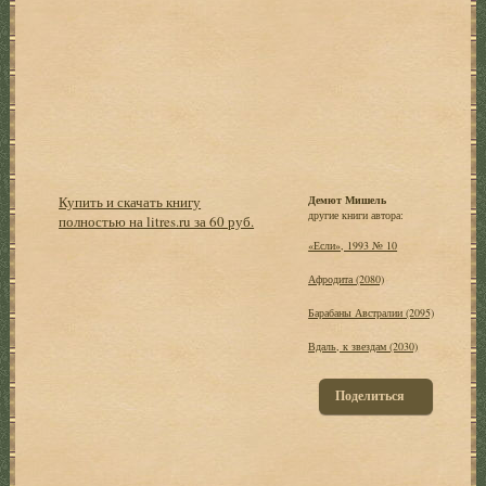
Купить и скачать книгу
Демют Мишель
другие книги автора:
полностью на litres.ru за 60 руб.
«Если», 1993 № 10
Афродита (2080)
Барабаны Австралии (2095)
Вдаль, к звездам (2030)
Поделиться