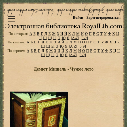
Войти
Зарегистрироваться
Электронная библиотека RoyalLib.com
По авторам:
А
Б
В
Г
Д
Е
Ж
З
И
Й
К
Л
М
Н
О
П
Р
С
Т
У
Ф
Х
Ц
Ч
Ш
Щ
Ы
Э
Ю
Я
[A-Z]
[0-9]
По книгам:
А
Б
В
Г
Д
Е
Ж
З
И
Й
К
Л
М
Н
О
П
Р
С
Т
У
Ф
Х
Ц
Ч
Ш
Щ
Ы
Э
Ю
Я
[A-Z]
[0-9]
По сериям:
А
Б
В
Г
Д
Е
Ж
З
И
Й
К
Л
М
Н
О
П
Р
С
Т
У
Ф
Х
Ц
Ч
Ш
Щ
Ы
Э
Ю
Я
[A-Z]
[0-9]
Демют Мишель - Чужое лето