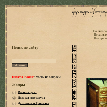
По автора
По книга
По серия
Поиск по сайту
Цитаты из книг
Ответы на вопросы
Жанры
Военное дело
Деловая литература
Детективы и Триллеры