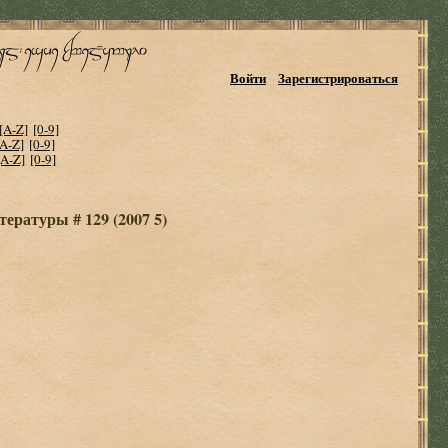
Войти
Зарегистрироваться
[A-Z]
[0-9]
[A-Z]
[0-9]
[A-Z]
[0-9]
ературы # 129 (2007 5)