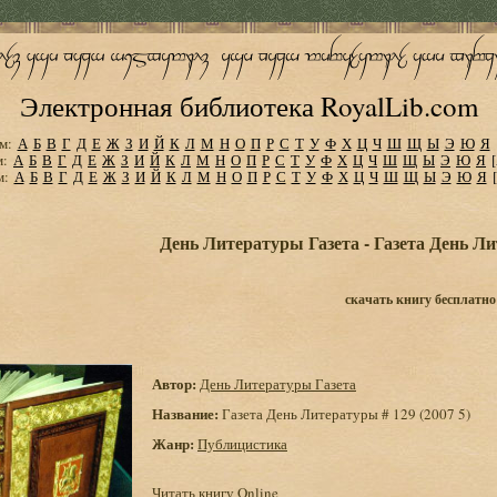
Электронная библиотека RoyalLib.com
м:
А
Б
В
Г
Д
Е
Ж
З
И
Й
К
Л
М
Н
О
П
Р
С
Т
У
Ф
Х
Ц
Ч
Ш
Щ
Ы
Э
Ю
Я
м:
А
Б
В
Г
Д
Е
Ж
З
И
Й
К
Л
М
Н
О
П
Р
С
Т
У
Ф
Х
Ц
Ч
Ш
Щ
Ы
Э
Ю
Я
м:
А
Б
В
Г
Д
Е
Ж
З
И
Й
К
Л
М
Н
О
П
Р
С
Т
У
Ф
Х
Ц
Ч
Ш
Щ
Ы
Э
Ю
Я
День Литературы Газета - Газета День Лит
скачать книгу бесплатно
Автор:
День Литературы Газета
Название:
Газета День Литературы # 129 (2007 5)
Жанр:
Публицистика
Читать книгу Online