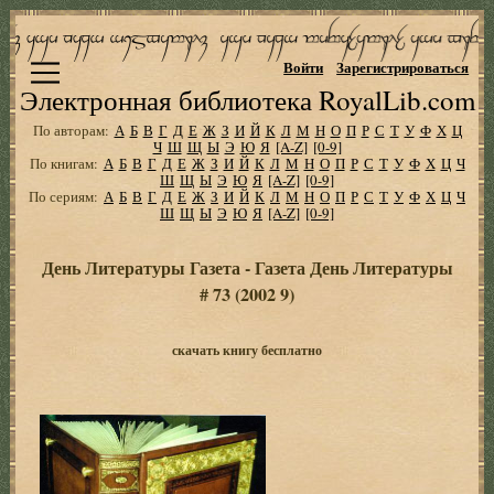
Войти
Зарегистрироваться
Электронная библиотека RoyalLib.com
По авторам:
А
Б
В
Г
Д
Е
Ж
З
И
Й
К
Л
М
Н
О
П
Р
С
Т
У
Ф
Х
Ц
Ч
Ш
Щ
Ы
Э
Ю
Я
[A-Z]
[0-9]
По книгам:
А
Б
В
Г
Д
Е
Ж
З
И
Й
К
Л
М
Н
О
П
Р
С
Т
У
Ф
Х
Ц
Ч
Ш
Щ
Ы
Э
Ю
Я
[A-Z]
[0-9]
По сериям:
А
Б
В
Г
Д
Е
Ж
З
И
Й
К
Л
М
Н
О
П
Р
С
Т
У
Ф
Х
Ц
Ч
Ш
Щ
Ы
Э
Ю
Я
[A-Z]
[0-9]
День Литературы Газета - Газета День Литературы
# 73 (2002 9)
скачать книгу бесплатно