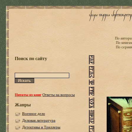
По автора
По книга
По серия
Поиск по сайту
Цитаты из книг
Ответы на вопросы
Жанры
Военное дело
Деловая литература
Детективы и Триллеры