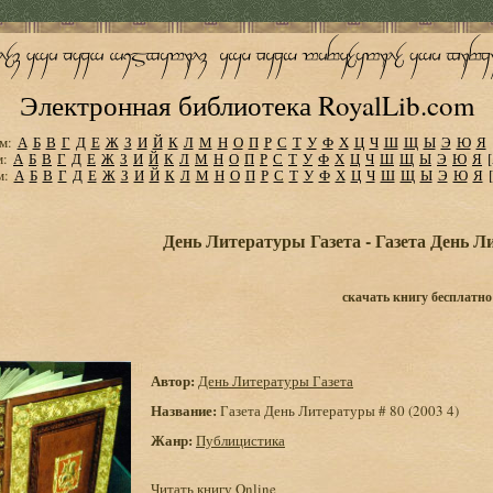
Электронная библиотека RoyalLib.com
м:
А
Б
В
Г
Д
Е
Ж
З
И
Й
К
Л
М
Н
О
П
Р
С
Т
У
Ф
Х
Ц
Ч
Ш
Щ
Ы
Э
Ю
Я
м:
А
Б
В
Г
Д
Е
Ж
З
И
Й
К
Л
М
Н
О
П
Р
С
Т
У
Ф
Х
Ц
Ч
Ш
Щ
Ы
Э
Ю
Я
м:
А
Б
В
Г
Д
Е
Ж
З
И
Й
К
Л
М
Н
О
П
Р
С
Т
У
Ф
Х
Ц
Ч
Ш
Щ
Ы
Э
Ю
Я
День Литературы Газета - Газета День Ли
скачать книгу бесплатно
Автор:
День Литературы Газета
Название:
Газета День Литературы # 80 (2003 4)
Жанр:
Публицистика
Читать книгу Online