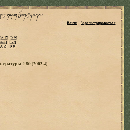
Войти
Зарегистрироваться
[A-Z]
[0-9]
[A-Z]
[0-9]
[A-Z]
[0-9]
тературы # 80 (2003 4)