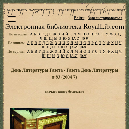
Войти
Зарегистрироваться
Электронная библиотека RoyalLib.com
По авторам:
А
Б
В
Г
Д
Е
Ж
З
И
Й
К
Л
М
Н
О
П
Р
С
Т
У
Ф
Х
Ц
Ч
Ш
Щ
Ы
Э
Ю
Я
[A-Z]
[0-9]
По книгам:
А
Б
В
Г
Д
Е
Ж
З
И
Й
К
Л
М
Н
О
П
Р
С
Т
У
Ф
Х
Ц
Ч
Ш
Щ
Ы
Э
Ю
Я
[A-Z]
[0-9]
По сериям:
А
Б
В
Г
Д
Е
Ж
З
И
Й
К
Л
М
Н
О
П
Р
С
Т
У
Ф
Х
Ц
Ч
Ш
Щ
Ы
Э
Ю
Я
[A-Z]
[0-9]
День Литературы Газета - Газета День Литературы
# 83 (2004 7)
скачать книгу бесплатно