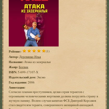
Рейтинг:
(1)
Автор:
Деревянко Илья
Название:
Атака из зазеркалья
Жанр:
Боевик
ISBN:
5-699-17107-X
Издательский дом:
Эксмо
Год издания:
2006
Аннотация:
Согласно планам преступников, целая серия терактов с
огромными человеческими жертвами должна погрузить страну в
жуткую панику. Волею случая капитан ФСБ Дмитрий Корсаков
стал свидетелем теракта, совершенного женщиной-шахидкой.