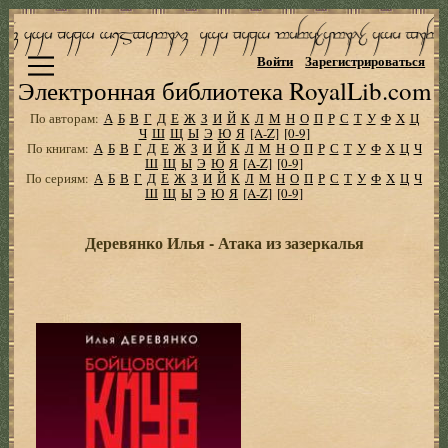
Войти
Зарегистрироваться
Электронная библиотека RoyalLib.com
По авторам:
А
Б
В
Г
Д
Е
Ж
З
И
Й
К
Л
М
Н
О
П
Р
С
Т
У
Ф
Х
Ц
Ч
Ш
Щ
Ы
Э
Ю
Я
[A-Z]
[0-9]
По книгам:
А
Б
В
Г
Д
Е
Ж
З
И
Й
К
Л
М
Н
О
П
Р
С
Т
У
Ф
Х
Ц
Ч
Ш
Щ
Ы
Э
Ю
Я
[A-Z]
[0-9]
По сериям:
А
Б
В
Г
Д
Е
Ж
З
И
Й
К
Л
М
Н
О
П
Р
С
Т
У
Ф
Х
Ц
Ч
Ш
Щ
Ы
Э
Ю
Я
[A-Z]
[0-9]
Деревянко Илья - Атака из зазеркалья