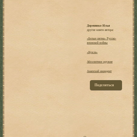
Деревянко Илья
другие книги автора:
«Белые пятна» Русско-
японской войны
«Кукла»
Абсолютное оружие
Анапский инцидент
Поделиться