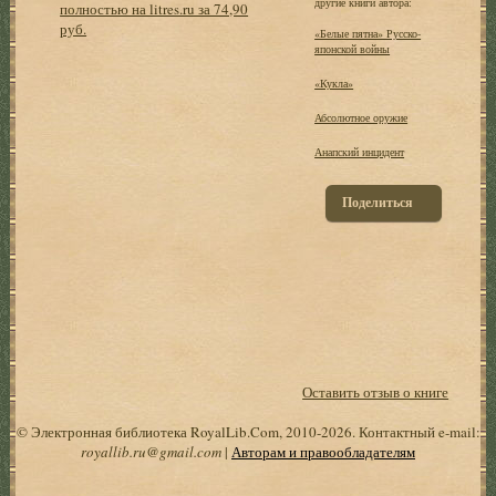
другие книги автора:
полностью на litres.ru за 74,90
руб.
«Белые пятна» Русско-
японской войны
«Кукла»
Абсолютное оружие
Анапский инцидент
Поделиться
Оставить отзыв о книге
© Электронная библиотека RoyalLib.Com, 2010-2026. Контактный e-mail:
royallib.ru@gmail.com
|
Авторам и правообладателям