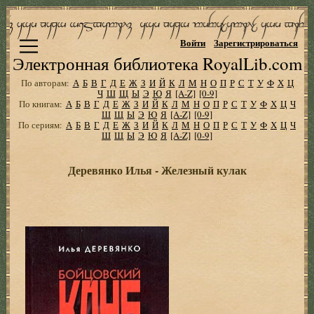
Войти
Зарегистрироваться
Электронная библиотека RoyalLib.com
По авторам:
А
Б
В
Г
Д
Е
Ж
З
И
Й
К
Л
М
Н
О
П
Р
С
Т
У
Ф
Х
Ц
Ч
Ш
Щ
Ы
Э
Ю
Я
[A-Z]
[0-9]
По книгам:
А
Б
В
Г
Д
Е
Ж
З
И
Й
К
Л
М
Н
О
П
Р
С
Т
У
Ф
Х
Ц
Ч
Ш
Щ
Ы
Э
Ю
Я
[A-Z]
[0-9]
По сериям:
А
Б
В
Г
Д
Е
Ж
З
И
Й
К
Л
М
Н
О
П
Р
С
Т
У
Ф
Х
Ц
Ч
Ш
Щ
Ы
Э
Ю
Я
[A-Z]
[0-9]
Деревянко Илья - Железный кулак