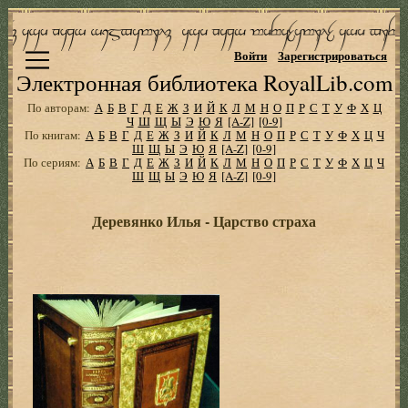
Войти
Зарегистрироваться
Электронная библиотека RoyalLib.com
По авторам:
А
Б
В
Г
Д
Е
Ж
З
И
Й
К
Л
М
Н
О
П
Р
С
Т
У
Ф
Х
Ц
Ч
Ш
Щ
Ы
Э
Ю
Я
[A-Z]
[0-9]
По книгам:
А
Б
В
Г
Д
Е
Ж
З
И
Й
К
Л
М
Н
О
П
Р
С
Т
У
Ф
Х
Ц
Ч
Ш
Щ
Ы
Э
Ю
Я
[A-Z]
[0-9]
По сериям:
А
Б
В
Г
Д
Е
Ж
З
И
Й
К
Л
М
Н
О
П
Р
С
Т
У
Ф
Х
Ц
Ч
Ш
Щ
Ы
Э
Ю
Я
[A-Z]
[0-9]
Деревянко Илья - Царство страха