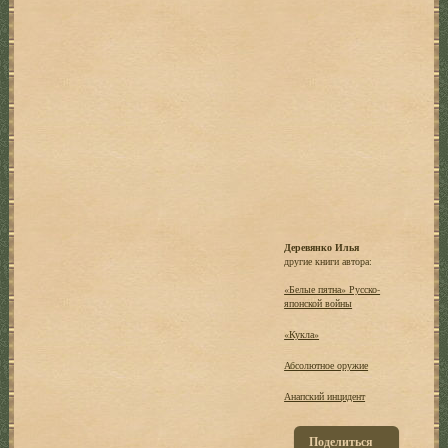
Деревянко Илья
другие книги автора:
«Белые пятна» Русско-
японской войны
«Кукла»
Абсолютное оружие
Анапский инцидент
Поделиться