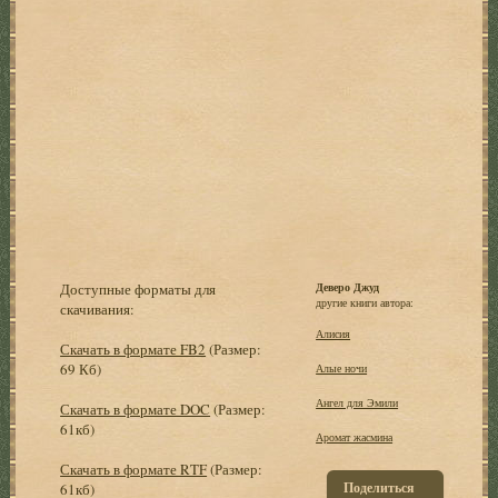
Доступные форматы для
Деверо Джуд
другие книги автора:
скачивания:
Алисия
Скачать в формате FB2
(Размер:
69 Кб)
Алые ночи
Ангел для Эмили
Скачать в формате DOC
(Размер:
61кб)
Аромат жасмина
Скачать в формате RTF
(Размер:
Поделиться
61кб)