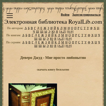
Войти
Зарегистрироваться
Электронная библиотека RoyalLib.com
По авторам:
А
Б
В
Г
Д
Е
Ж
З
И
Й
К
Л
М
Н
О
П
Р
С
Т
У
Ф
Х
Ц
Ч
Ш
Щ
Ы
Э
Ю
Я
[A-Z]
[0-9]
По книгам:
А
Б
В
Г
Д
Е
Ж
З
И
Й
К
Л
М
Н
О
П
Р
С
Т
У
Ф
Х
Ц
Ч
Ш
Щ
Ы
Э
Ю
Я
[A-Z]
[0-9]
По сериям:
А
Б
В
Г
Д
Е
Ж
З
И
Й
К
Л
М
Н
О
П
Р
С
Т
У
Ф
Х
Ц
Ч
Ш
Щ
Ы
Э
Ю
Я
[A-Z]
[0-9]
Деверо Джуд - Мне просто любопытно
скачать книгу бесплатно