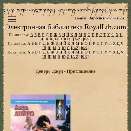
Войти
Зарегистрироваться
Электронная библиотека RoyalLib.com
По авторам:
А
Б
В
Г
Д
Е
Ж
З
И
Й
К
Л
М
Н
О
П
Р
С
Т
У
Ф
Х
Ц
Ч
Ш
Щ
Ы
Э
Ю
Я
[A-Z]
[0-9]
По книгам:
А
Б
В
Г
Д
Е
Ж
З
И
Й
К
Л
М
Н
О
П
Р
С
Т
У
Ф
Х
Ц
Ч
Ш
Щ
Ы
Э
Ю
Я
[A-Z]
[0-9]
По сериям:
А
Б
В
Г
Д
Е
Ж
З
И
Й
К
Л
М
Н
О
П
Р
С
Т
У
Ф
Х
Ц
Ч
Ш
Щ
Ы
Э
Ю
Я
[A-Z]
[0-9]
Деверо Джуд - Приглашение