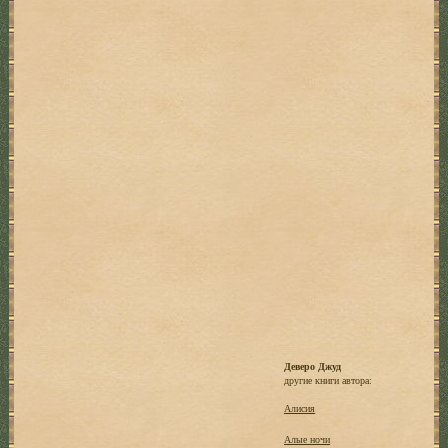
Деверо Джуд
другие книги автора:
Алисия
Алые ночи