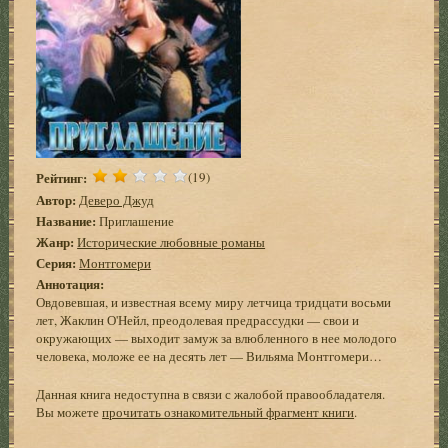
Рейтинг:
(19)
Автор:
Деверо Джуд
Название:
Приглашение
Жанр:
Исторические любовные романы
Серия:
Монтгомери
Аннотация:
Овдовевшая, и известная всему миру летчица тридцати восьми
лет, Жаклин О'Нейл, преодолевая предрассудки — свои и
окружающих — выходит замуж за влюбленного в нее молодого
человека, моложе ее на десять лет — Вильяма Монтгомери…
Данная книга недоступна в связи с жалобой правообладателя.
Вы можете
прочитать ознакомительный фрагмент книги
.