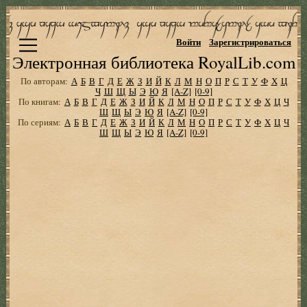
Войти
Зарегистрироваться
Электронная библиотека RoyalLib.com
По авторам:
А
Б
В
Г
Д
Е
Ж
З
И
Й
К
Л
М
Н
О
П
Р
С
Т
У
Ф
Х
Ц
Ч
Ш
Щ
Ы
Э
Ю
Я
[A-Z]
[0-9]
По книгам:
А
Б
В
Г
Д
Е
Ж
З
И
Й
К
Л
М
Н
О
П
Р
С
Т
У
Ф
Х
Ц
Ч
Ш
Щ
Ы
Э
Ю
Я
[A-Z]
[0-9]
По сериям:
А
Б
В
Г
Д
Е
Ж
З
И
Й
К
Л
М
Н
О
П
Р
С
Т
У
Ф
Х
Ц
Ч
Ш
Щ
Ы
Э
Ю
Я
[A-Z]
[0-9]