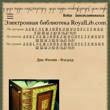
Войти
Зарегистрироваться
Электронная библиотека RoyalLib.com
По авторам:
А
Б
В
Г
Д
Е
Ж
З
И
Й
К
Л
М
Н
О
П
Р
С
Т
У
Ф
Х
Ц
Ч
Ш
Щ
Ы
Э
Ю
Я
[A-Z]
[0-9]
По книгам:
А
Б
В
Г
Д
Е
Ж
З
И
Й
К
Л
М
Н
О
П
Р
С
Т
У
Ф
Х
Ц
Ч
Ш
Щ
Ы
Э
Ю
Я
[A-Z]
[0-9]
По сериям:
А
Б
В
Г
Д
Е
Ж
З
И
Й
К
Л
М
Н
О
П
Р
С
Т
У
Ф
Х
Ц
Ч
Ш
Щ
Ы
Э
Ю
Я
[A-Z]
[0-9]
Дик Филип - Фасрад