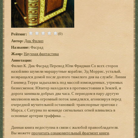
Рейтинг:
(0)
Автор:
Дик Филип
Название:
Фасрад
Жанр:
Научная фантастика
Аннотация:
Филип К. Дик Фасрад Перевод Юли Фридман Со всех сторон
назойливо шумели маршрутные корабли; Эд Моррис, усталый,
возвращался домой после долгого тяжелого дня на службе. Линии
Ганимед-Терра задыхались под массой изможденных, угрюмых
бизнесменов; Юпитер находился в противостоянии в Землей, и
дорога занимала добрых два часа. С периодом в пару-другую
миллионов миль огромный поток замедлялся, агонизируя перед
очередной мучительной остановкой: транспорные притоки с
Марса, с Сатурна по команде сигнальных огней вливались в
основные артерии траффика. ...
Данная книга недоступна в связи с жалобой правообладателя.
Вы можете
прочитать ознакомительный фрагмент книги
.