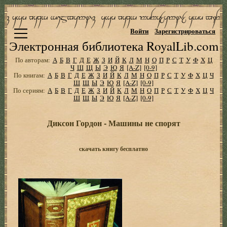
Войти
Зарегистрироваться
Электронная библиотека RoyalLib.com
По авторам:
А
Б
В
Г
Д
Е
Ж
З
И
Й
К
Л
М
Н
О
П
Р
С
Т
У
Ф
Х
Ц
Ч
Ш
Щ
Ы
Э
Ю
Я
[A-Z]
[0-9]
По книгам:
А
Б
В
Г
Д
Е
Ж
З
И
Й
К
Л
М
Н
О
П
Р
С
Т
У
Ф
Х
Ц
Ч
Ш
Щ
Ы
Э
Ю
Я
[A-Z]
[0-9]
По сериям:
А
Б
В
Г
Д
Е
Ж
З
И
Й
К
Л
М
Н
О
П
Р
С
Т
У
Ф
Х
Ц
Ч
Ш
Щ
Ы
Э
Ю
Я
[A-Z]
[0-9]
Диксон Гордон - Машины не спорят
скачать книгу бесплатно