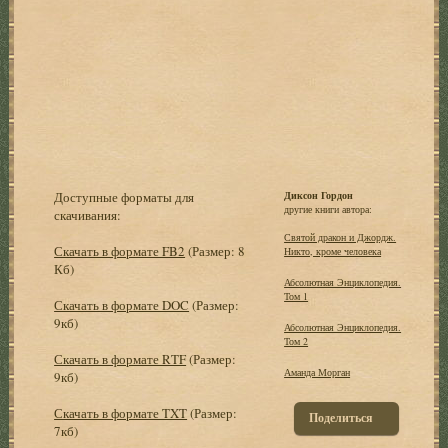
Доступные форматы для
Диксон Гордон
другие книги автора:
скачивания:
Святой дракон и Джордж.
Скачать в формате FB2
(Размер: 8
Никто, кроме человека
Кб)
Абсолютная Энциклопедия.
Том 1
Скачать в формате DOC
(Размер:
9кб)
Абсолютная Энциклопедия.
Том 2
Скачать в формате RTF
(Размер:
Аманда Морган
9кб)
Скачать в формате TXT
(Размер:
Поделиться
7кб)