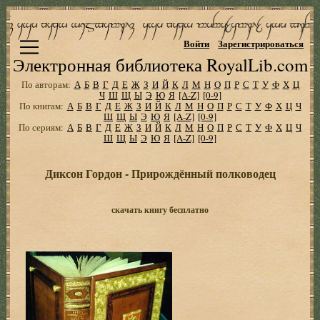
Войти
Зарегистрироваться
Электронная библиотека RoyalLib.com
По авторам:
А
Б
В
Г
Д
Е
Ж
З
И
Й
К
Л
М
Н
О
П
Р
С
Т
У
Ф
Х
Ц
Ч
Ш
Щ
Ы
Э
Ю
Я
[A-Z]
[0-9]
По книгам:
А
Б
В
Г
Д
Е
Ж
З
И
Й
К
Л
М
Н
О
П
Р
С
Т
У
Ф
Х
Ц
Ч
Ш
Щ
Ы
Э
Ю
Я
[A-Z]
[0-9]
По сериям:
А
Б
В
Г
Д
Е
Ж
З
И
Й
К
Л
М
Н
О
П
Р
С
Т
У
Ф
Х
Ц
Ч
Ш
Щ
Ы
Э
Ю
Я
[A-Z]
[0-9]
Диксон Гордон - Прирождённый полководец
скачать книгу бесплатно