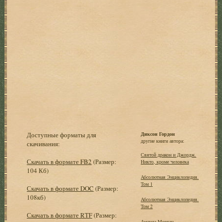
Доступные форматы для
Диксон Гордон
другие книги автора:
скачивания:
Святой дракон и Джордж.
Скачать в формате FB2
(Размер:
Никто, кроме человека
104 Кб)
Абсолютная Энциклопедия.
Том 1
Скачать в формате DOC
(Размер:
108кб)
Абсолютная Энциклопедия.
Том 2
Скачать в формате RTF
(Размер:
Аманда Морган