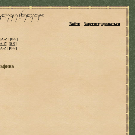
Войти
Зарегистрироваться
[A-Z]
[0-9]
[A-Z]
[0-9]
[A-Z]
[0-9]
льфина