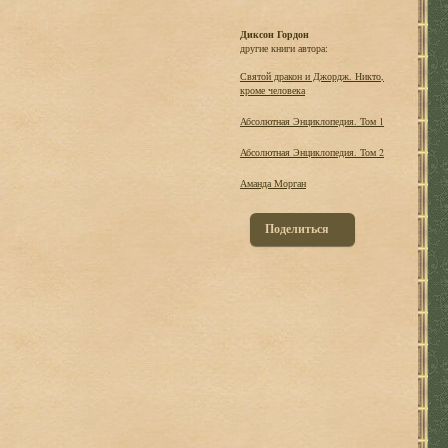
Диксон Гордон
другие книги автора:
Святой дракон и Джордж. Никто,
кроме человека
Абсолютная Энциклопедия. Том 1
Абсолютная Энциклопедия. Том 2
Аманда Морган
Поделиться