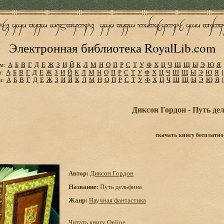
Электронная библиотека RoyalLib.com
м:
А
Б
В
Г
Д
Е
Ж
З
И
Й
К
Л
М
Н
О
П
Р
С
Т
У
Ф
Х
Ц
Ч
Ш
Щ
Ы
Э
Ю
Я
м:
А
Б
В
Г
Д
Е
Ж
З
И
Й
К
Л
М
Н
О
П
Р
С
Т
У
Ф
Х
Ц
Ч
Ш
Щ
Ы
Э
Ю
Я
м:
А
Б
В
Г
Д
Е
Ж
З
И
Й
К
Л
М
Н
О
П
Р
С
Т
У
Ф
Х
Ц
Ч
Ш
Щ
Ы
Э
Ю
Я
Диксон Гордон - Путь де
скачать книгу бесплатно
Автор:
Диксон Гордон
Название:
Путь дельфина
Жанр:
Научная фантастика
Читать книгу Online