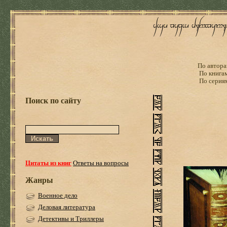
По автора
По книга
По серия
Поиск по сайту
Цитаты из книг
Ответы на вопросы
Жанры
Военное дело
Деловая литература
Детективы и Триллеры