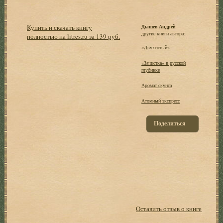
Купить и скачать книгу
Дышев Андрей
другие книги автора:
полностью на litres.ru за 139 руб.
«Двухсотый»
«Зачистка» в русской
глубинке
Аромат скунса
Атомный экспресс
Поделиться
Оставить отзыв о книге