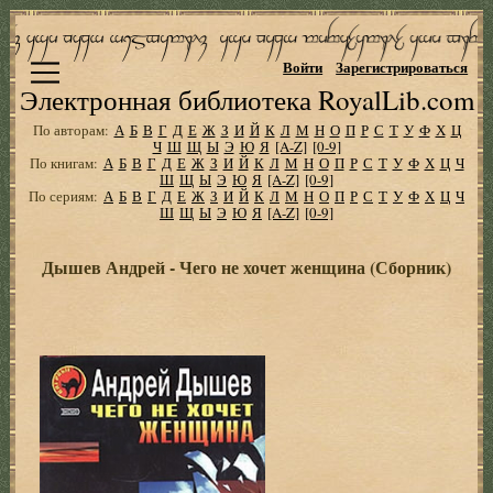
Войти
Зарегистрироваться
Электронная библиотека RoyalLib.com
По авторам:
А
Б
В
Г
Д
Е
Ж
З
И
Й
К
Л
М
Н
О
П
Р
С
Т
У
Ф
Х
Ц
Ч
Ш
Щ
Ы
Э
Ю
Я
[A-Z]
[0-9]
По книгам:
А
Б
В
Г
Д
Е
Ж
З
И
Й
К
Л
М
Н
О
П
Р
С
Т
У
Ф
Х
Ц
Ч
Ш
Щ
Ы
Э
Ю
Я
[A-Z]
[0-9]
По сериям:
А
Б
В
Г
Д
Е
Ж
З
И
Й
К
Л
М
Н
О
П
Р
С
Т
У
Ф
Х
Ц
Ч
Ш
Щ
Ы
Э
Ю
Я
[A-Z]
[0-9]
Дышев Андрей - Чего не хочет женщина (Сборник)