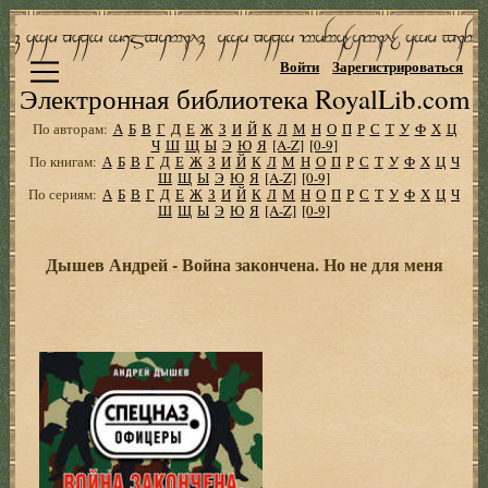
Войти
Зарегистрироваться
Электронная библиотека RoyalLib.com
По авторам:
А
Б
В
Г
Д
Е
Ж
З
И
Й
К
Л
М
Н
О
П
Р
С
Т
У
Ф
Х
Ц
Ч
Ш
Щ
Ы
Э
Ю
Я
[A-Z]
[0-9]
По книгам:
А
Б
В
Г
Д
Е
Ж
З
И
Й
К
Л
М
Н
О
П
Р
С
Т
У
Ф
Х
Ц
Ч
Ш
Щ
Ы
Э
Ю
Я
[A-Z]
[0-9]
По сериям:
А
Б
В
Г
Д
Е
Ж
З
И
Й
К
Л
М
Н
О
П
Р
С
Т
У
Ф
Х
Ц
Ч
Ш
Щ
Ы
Э
Ю
Я
[A-Z]
[0-9]
Дышев Андрей - Война закончена. Но не для меня