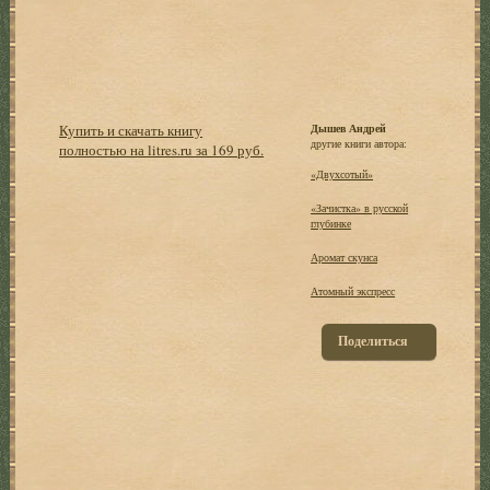
Купить и скачать книгу
Дышев Андрей
другие книги автора:
полностью на litres.ru за 169 руб.
«Двухсотый»
«Зачистка» в русской
глубинке
Аромат скунса
Атомный экспресс
Поделиться