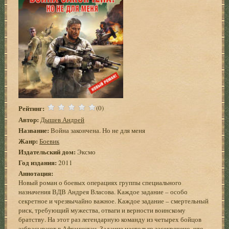
Рейтинг:
(0)
Автор:
Дышев Андрей
Название:
Война закончена. Но не для меня
Жанр:
Боевик
Издательский дом:
Эксмо
Год издания:
2011
Аннотация:
Новый роман о боевых операциях группы специального
назначения ВДВ Андрея Власова. Каждое задание – особо
секретное и чрезвычайно важное. Каждое задание – смертельный
риск, требующий мужества, отваги и верности воинскому
братству. На этот раз легендарную команду из четырех бойцов
забрасывают в Афганистан. Задание настолько засекречено, что