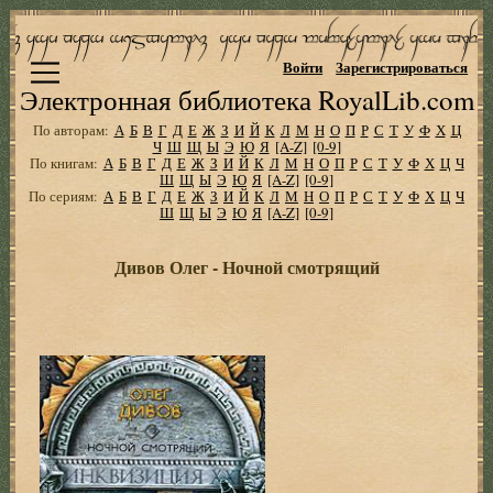
Войти
Зарегистрироваться
Электронная библиотека RoyalLib.com
По авторам:
А
Б
В
Г
Д
Е
Ж
З
И
Й
К
Л
М
Н
О
П
Р
С
Т
У
Ф
Х
Ц
Ч
Ш
Щ
Ы
Э
Ю
Я
[A-Z]
[0-9]
По книгам:
А
Б
В
Г
Д
Е
Ж
З
И
Й
К
Л
М
Н
О
П
Р
С
Т
У
Ф
Х
Ц
Ч
Ш
Щ
Ы
Э
Ю
Я
[A-Z]
[0-9]
По сериям:
А
Б
В
Г
Д
Е
Ж
З
И
Й
К
Л
М
Н
О
П
Р
С
Т
У
Ф
Х
Ц
Ч
Ш
Щ
Ы
Э
Ю
Я
[A-Z]
[0-9]
Дивов Олег - Ночной смотрящий