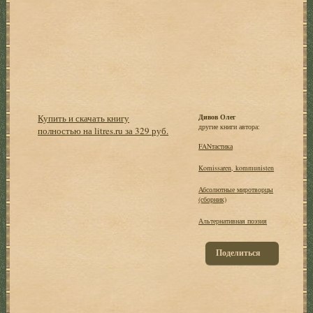
Купить и скачать книгу
Дивов Олег
другие книги автора:
полностью на litres.ru за 329 руб.
FANтастика
Komissaren, kommunisten
Абсолютные миротворцы
(сборник)
Альтернативная поэзия
Поделиться