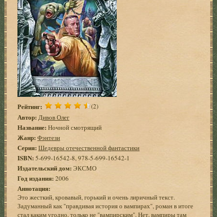
Рейтинг:
(2)
Автор:
Дивов Олег
Название:
Ночной смотрящий
Жанр:
Фэнтези
Серия:
Шедевры отечественной фантастики
ISBN:
5-699-16542-8, 978-5-699-16542-1
Издательский дом:
ЭКСМО
Год издания:
2006
Аннотация:
Это жесткий, кровавый, горький и очень лиричный текст.
Задуманный как "правдивая история о вампирах", роман в итоге
стал каким угодно, только не "вампирским". Нет, вампиры там