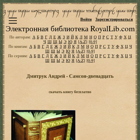
Войти
Зарегистрироваться
Электронная библиотека RoyalLib.com
По авторам:
А
Б
В
Г
Д
Е
Ж
З
И
Й
К
Л
М
Н
О
П
Р
С
Т
У
Ф
Х
Ц
Ч
Ш
Щ
Ы
Э
Ю
Я
[A-Z]
[0-9]
По книгам:
А
Б
В
Г
Д
Е
Ж
З
И
Й
К
Л
М
Н
О
П
Р
С
Т
У
Ф
Х
Ц
Ч
Ш
Щ
Ы
Э
Ю
Я
[A-Z]
[0-9]
По сериям:
А
Б
В
Г
Д
Е
Ж
З
И
Й
К
Л
М
Н
О
П
Р
С
Т
У
Ф
Х
Ц
Ч
Ш
Щ
Ы
Э
Ю
Я
[A-Z]
[0-9]
Дмитрук Андрей - Самсон-двенадцать
скачать книгу бесплатно