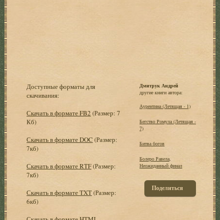
Доступные форматы для
Дмитрук Андрей
другие книги автора:
скачивания:
Аурентина (Летящая - 1)
Скачать в формате FB2
(Размер: 7
Кб)
Бегство Ромула (Летящая -
7)
Скачать в формате DOC
(Размер:
Битва богов
7кб)
Болеро Равела,
Скачать в формате RTF
(Размер:
Неожиданный финал
7кб)
Поделиться
Скачать в формате TXT
(Размер:
6кб)
Скачать в формате HTML