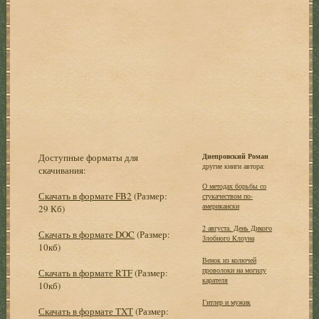
Доступные форматы для
Днепровский Роман
другие книги автора:
скачивания:
О методах борьбы со
Скачать в формате FB2
(Размер:
стукачеством по-
американски
29 Кб)
2 августа. День Дикого
Скачать в формате DOC
(Размер:
Злобного Клоуна
10кб)
Венок из колючей
проволоки на могилу
Скачать в формате RTF
(Размер:
карателя
10кб)
Гитлер и мужик
Скачать в формате TXT
(Размер: