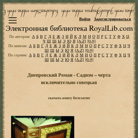
Войти
Зарегистрироваться
Электронная библиотека RoyalLib.com
По авторам:
А
Б
В
Г
Д
Е
Ж
З
И
Й
К
Л
М
Н
О
П
Р
С
Т
У
Ф
Х
Ц
Ч
Ш
Щ
Ы
Э
Ю
Я
[A-Z]
[0-9]
По книгам:
А
Б
В
Г
Д
Е
Ж
З
И
Й
К
Л
М
Н
О
П
Р
С
Т
У
Ф
Х
Ц
Ч
Ш
Щ
Ы
Э
Ю
Я
[A-Z]
[0-9]
По сериям:
А
Б
В
Г
Д
Е
Ж
З
И
Й
К
Л
М
Н
О
П
Р
С
Т
У
Ф
Х
Ц
Ч
Ш
Щ
Ы
Э
Ю
Я
[A-Z]
[0-9]
Днепровский Роман - Садизм – черта
исключительно совецкая
скачать книгу бесплатно