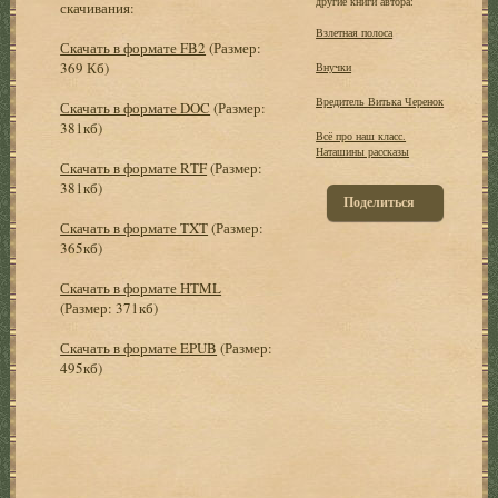
другие книги автора:
скачивания:
Взлетная полоса
Скачать в формате FB2
(Размер:
369 Кб)
Внучки
Вредитель Витька Черенок
Скачать в формате DOC
(Размер:
381кб)
Всё про наш класс.
Наташины рассказы
Скачать в формате RTF
(Размер:
381кб)
Поделиться
Скачать в формате TXT
(Размер:
365кб)
Скачать в формате HTML
(Размер: 371кб)
Скачать в формате EPUB
(Размер:
495кб)