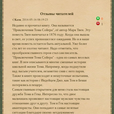
Отзывы читателей
0
√
Катя
, 2014-05-16 08:19:23
1
Недавно я прочитал книгу. Она называется
"Приключения Тома Сойера", её автор Марк Твен. Эту
повесть Твен напечатал в 1876 году. Когда она вышла
в свет, ее успех превзошел все ожидания. Но и в наше
время повесть остается быть актуальной. Уже более
ста лет ее охотно читают. Надо отметить, что
прообразом главного героя стал сам писатель.
"Приключения Тома Сойера" - одна из самых веселых
книг. В неи описываются многие смешные истории
школьной жизни Тома. Например, когда подшутили
над лысым учителем, незаметно сняв с него парик.
Также в книге происходят и нешуточные испытания,
такие как история с Индейцем Джо, как Том и Бекки
потерялись в пещере.
Самым главным открытием для меня стала настоящая
дружба Тома и Гека. Интересно то, что двое
мальчишек проявляют настоящие мужские чувства по
отношению друг к другу. Том и Гек настоящие
авантюристы. Они попадают в самые нелепые
ситуации благодаря своему неудержимому