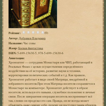
Рейтинг:
(0)
Автор:
Добряков Владимир
Название:
Час совы
Жанр:
Боевая фантастика
ISBN:
5-699-15630-5, 978-5-699-15630-6
Аннотация:
Хроноагент — сотрудник Монастыря или ЧВП, работающий в
Реальных Фазах с целью осуществления определённого
воздействия на её историю, развитие науки и техники,
корректировки политических событий и т.д. Как правило,
Хроноагент работает в виде своей Матрицы, внедрённой в
избранного носителя.При этом Матрица носителя сохраняется в
Монастыре на компьютере. Хроноагент действует в образе
носителя, используя его навыки, служебное положение и личные
связи. После завершения операции носитель воспринимает всё
так, словно он проделал это сам. Правда, он не всегда может
объяснить даже самому себе, почему он поступил таким образом.