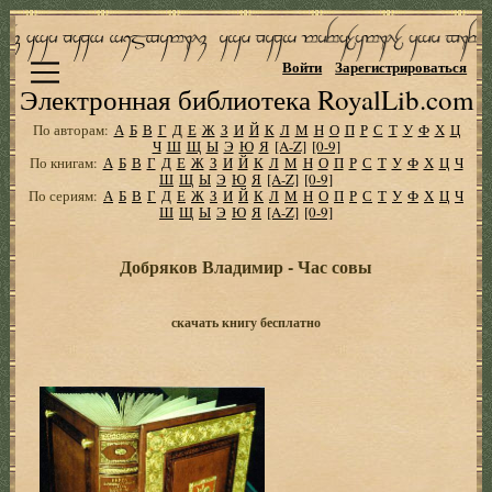
Войти
Зарегистрироваться
Электронная библиотека RoyalLib.com
По авторам:
А
Б
В
Г
Д
Е
Ж
З
И
Й
К
Л
М
Н
О
П
Р
С
Т
У
Ф
Х
Ц
Ч
Ш
Щ
Ы
Э
Ю
Я
[A-Z]
[0-9]
По книгам:
А
Б
В
Г
Д
Е
Ж
З
И
Й
К
Л
М
Н
О
П
Р
С
Т
У
Ф
Х
Ц
Ч
Ш
Щ
Ы
Э
Ю
Я
[A-Z]
[0-9]
По сериям:
А
Б
В
Г
Д
Е
Ж
З
И
Й
К
Л
М
Н
О
П
Р
С
Т
У
Ф
Х
Ц
Ч
Ш
Щ
Ы
Э
Ю
Я
[A-Z]
[0-9]
Добряков Владимир - Час совы
скачать книгу бесплатно