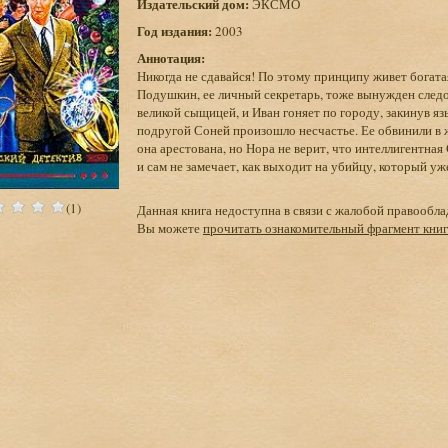
Издательский дом:
ЭКСМО
Год издания:
2003
Аннотация:
Никогда не сдавайся! По этому принципу живет богата
Подушкин, ее личный секретарь, тоже вынужден следов
великой сыщицей, и Иван гоняет по городу, закинув яз
подругой Соней произошло несчастье. Ее обвинили в ж
она арестована, но Нора не верит, что интеллигентна
и сам не замечает, как выходит на убийцу, который уж
(1)
Данная книга недоступна в связи с жалобой правообла
Вы можете
прочитать ознакомительный фрагмент кни