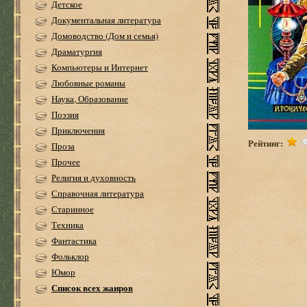
Детское
Документальная литература
Домоводство (Дом и семья)
Драматургия
Компьютеры и Интернет
Любовные романы
Наука, Образование
Поэзия
Приключения
Рейтинг:
Проза
Прочее
Религия и духовность
Справочная литература
Старинное
Техника
Фантастика
Фольклор
Юмор
Список всех жанров