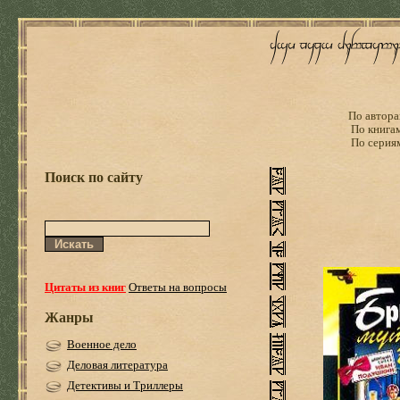
По автора
По книга
По серия
Поиск по сайту
Цитаты из книг
Ответы на вопросы
Жанры
Военное дело
Деловая литература
Детективы и Триллеры