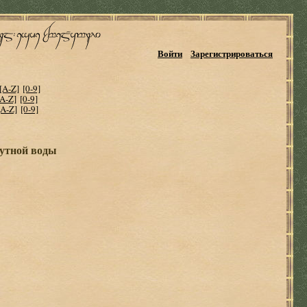
Войти
Зарегистрироваться
[A-Z]
[0-9]
[A-Z]
[0-9]
[A-Z]
[0-9]
мутной воды