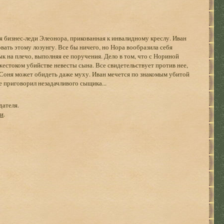
я бизнес-леди Элеонора, прикованная к инвалидному креслу. Иван
ать этому лозунгу. Все бы ничего, но Нора вообразила себя
ык на плечо, выполняя ее поручения. Дело в том, что с Нориной
естоком убийстве невесты сына. Все свидетельствует против нее,
я Соня может обидеть даже муху. Иван мечется по знакомым убитой
е приговорил незадачливого сыщика...
дателя.
ги
.