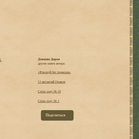
б.
Донцова Дарья
другие книги автора:
«Фэн-шуй без тормозов»
13 несчастий Геракла
Crime story № 10
Crime story № 3
Поделиться