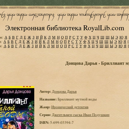
Электронная библиотека RoyalLib.com
м:
А
Б
В
Г
Д
Е
Ж
З
И
Й
К
Л
М
Н
О
П
Р
С
Т
У
Ф
Х
Ц
Ч
Ш
Щ
Ы
Э
Ю
Я
м:
А
Б
В
Г
Д
Е
Ж
З
И
Й
К
Л
М
Н
О
П
Р
С
Т
У
Ф
Х
Ц
Ч
Ш
Щ
Ы
Э
Ю
Я
м:
А
Б
В
Г
Д
Е
Ж
З
И
Й
К
Л
М
Н
О
П
Р
С
Т
У
Ф
Х
Ц
Ч
Ш
Щ
Ы
Э
Ю
Я
Донцова Дарья - Бриллиант 
Автор:
Донцова Дарья
Название:
Бриллиант мутной воды
Жанр:
Иронический детектив
Серия:
Джентльмен сыска Иван Подушкин
ISBN:
5-699-03394-7