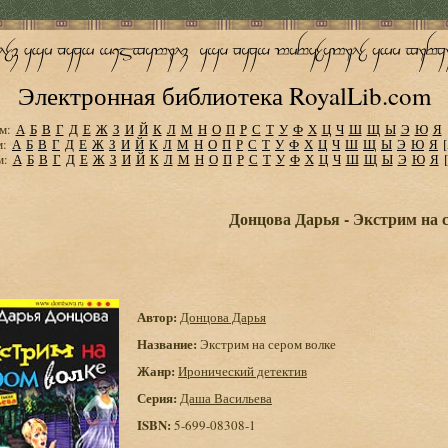
Электронная библиотека RoyalLib.com
м:
А
Б
В
Г
Д
Е
Ж
З
И
Й
К
Л
М
Н
О
П
Р
С
Т
У
Ф
Х
Ц
Ч
Ш
Щ
Ы
Э
Ю
Я
м:
А
Б
В
Г
Д
Е
Ж
З
И
Й
К
Л
М
Н
О
П
Р
С
Т
У
Ф
Х
Ц
Ч
Ш
Щ
Ы
Э
Ю
Я
м:
А
Б
В
Г
Д
Е
Ж
З
И
Й
К
Л
М
Н
О
П
Р
С
Т
У
Ф
Х
Ц
Ч
Ш
Щ
Ы
Э
Ю
Я
Донцова Дарья - Экстрим на 
Автор:
Донцова Дарья
Название:
Экстрим на сером волке
Жанр:
Иронический детектив
Серия:
Даша Васильева
ISBN:
5-699-08308-1