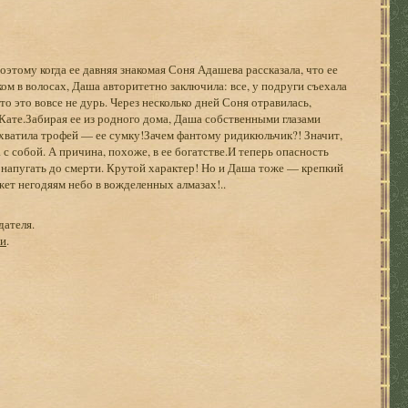
оэтому когда ее давняя знакомая Соня Адашева рассказала, что ее
ом в волосах, Даша авторитетно заключила: все, у подруги съехала
то это вовсе не дурь. Через несколько дней Соня отравилась,
Кате.Забирая ее из родного дома, Даша собственными глазами
отхватила трофей — ее сумку!Зачем фантому ридикюльчик?! Значит,
с собой. А причина, похоже, в ее богатстве.И теперь опасность
 напугать до смерти. Крутой характер! Но и Даша тоже — крепкий
жет негодяям небо в вожделенных алмазах!..
дателя.
ги
.