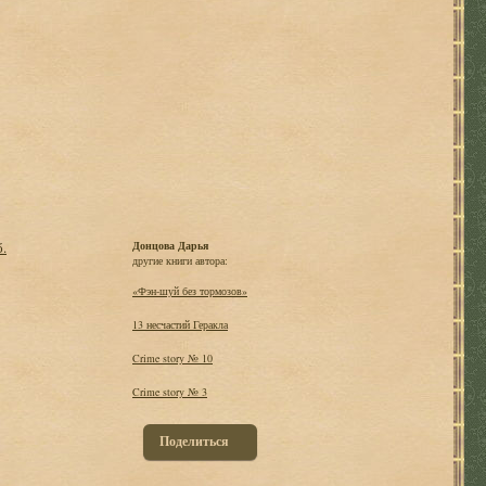
б.
Донцова Дарья
другие книги автора:
«Фэн-шуй без тормозов»
13 несчастий Геракла
Crime story № 10
Crime story № 3
Поделиться