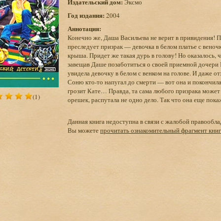
Издательский дом:
Эксмо
Год издания:
2004
Аннотация:
Конечно же, Даша Васильева не верит в привидения! П
преследует призрак — девочка в белом платье с веночк
крыша. Придет же такая дурь в голову! Но оказалось, ч
завещав Даше позаботиться о своей приемной дочери 
увидела девочку в белом с венком на голове. И даже 
Соню кто-то напугал до смерти — вот она и покончила 
грозит Кате… Правда, та сама любого призрака может
(1)
орешек, распутала не одно дело. Так что она еще пока
Данная книга недоступна в связи с жалобой правообла
Вы можете
прочитать ознакомительный фрагмент кни