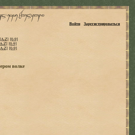
Войти
Зарегистрироваться
[A-Z]
[0-9]
[A-Z]
[0-9]
[A-Z]
[0-9]
сером волке