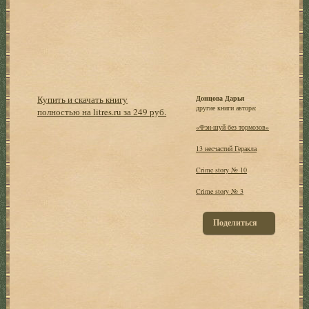
Купить и скачать книгу
Донцова Дарья
другие книги автора:
полностью на litres.ru за 249 руб.
«Фэн-шуй без тормозов»
13 несчастий Геракла
Crime story № 10
Crime story № 3
Поделиться