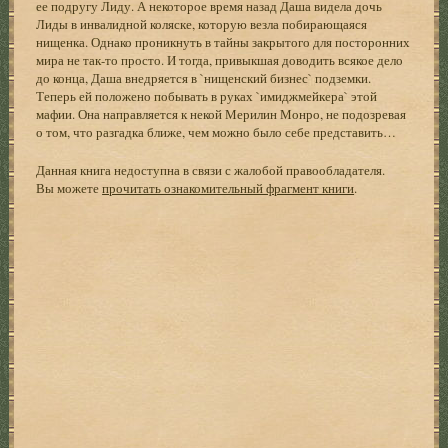
ее подругу Лиду. А некоторое время назад Даша видела дочь
Лиды в инвалидной коляске, которую везла побирающаяся
нищенка. Однако проникнуть в тайны закрытого для посторонних
мира не так-то просто. И тогда, привыкшая доводить всякое дело
до конца, Даша внедряется в `нищенский бизнес` подземки.
Теперь ей положено побывать в руках `имиджмейкера` этой
мафии. Она направляется к некой Мерилин Монро, не подозревая
о том, что разгадка ближе, чем можно было себе представить…
Данная книга недоступна в связи с жалобой правообладателя.
Вы можете
прочитать ознакомительный фрагмент книги
.