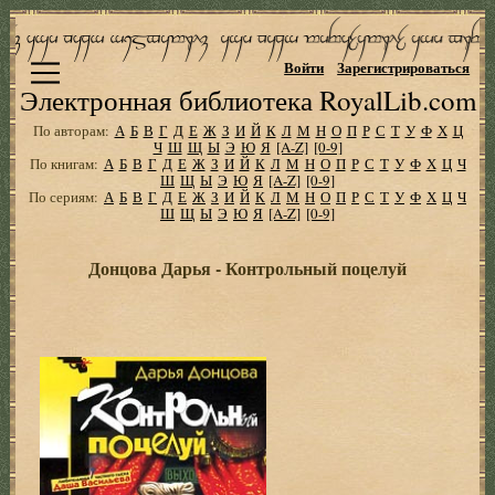
Войти
Зарегистрироваться
Электронная библиотека RoyalLib.com
По авторам:
А
Б
В
Г
Д
Е
Ж
З
И
Й
К
Л
М
Н
О
П
Р
С
Т
У
Ф
Х
Ц
Ч
Ш
Щ
Ы
Э
Ю
Я
[A-Z]
[0-9]
По книгам:
А
Б
В
Г
Д
Е
Ж
З
И
Й
К
Л
М
Н
О
П
Р
С
Т
У
Ф
Х
Ц
Ч
Ш
Щ
Ы
Э
Ю
Я
[A-Z]
[0-9]
По сериям:
А
Б
В
Г
Д
Е
Ж
З
И
Й
К
Л
М
Н
О
П
Р
С
Т
У
Ф
Х
Ц
Ч
Ш
Щ
Ы
Э
Ю
Я
[A-Z]
[0-9]
Донцова Дарья - Контрольный поцелуй