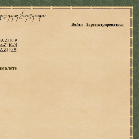
Войти
Зарегистрироваться
[A-Z]
[0-9]
[A-Z]
[0-9]
[A-Z]
[0-9]
амолете