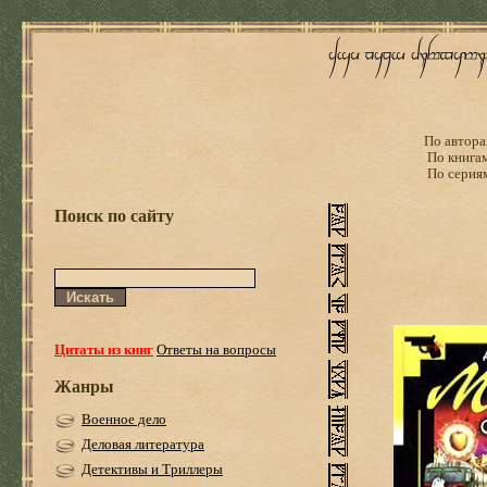
По автора
По книга
По серия
Поиск по сайту
Цитаты из книг
Ответы на вопросы
Жанры
Военное дело
Деловая литература
Детективы и Триллеры