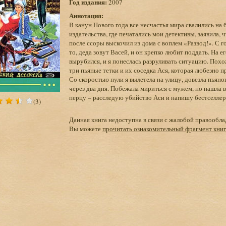
Год издания:
2007
Аннотация:
В канун Нового года все несчастья мира свалились на
издательства, где печатались мои детективы, заявила,
после ссоры выскочил из дома с воплем «Развод!». С г
то, деда зовут Васей, и он крепко любит поддать. На 
вырубился, и я понеслась разруливать ситуацию. Похож
три пьяные тетки и их соседка Ася, которая любезно п
Со скоростью пули я вылетела на улицу, довезла пьяног
через два дня. Побежала мириться с мужем, но нашла в
перцу – расследую убийство Аси и напишу бестселлер!
(3)
Данная книга недоступна в связи с жалобой правообла
Вы можете
прочитать ознакомительный фрагмент кни