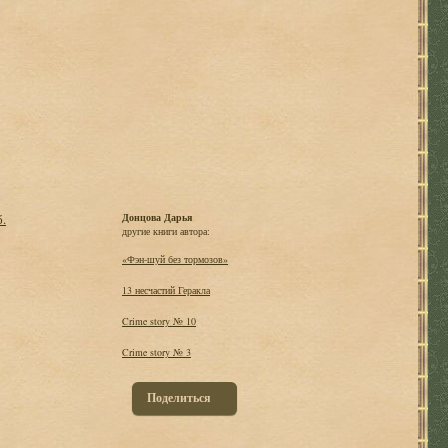
б.
Донцова Дарья
другие книги автора:
«Фэн-шуй без тормозов»
13 несчастий Геракла
Crime story № 10
Crime story № 3
Поделиться