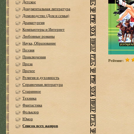
Детское
Документальная литература
Домоводство (Дом и семья)
Драматургия
Компьютеры и Интернет
Любовные романы
Наука, Образование
Поэзия
Приключения
Рейтинг:
Проза
Прочее
Религия и духовность
Справочная литература
Старинное
Техника
Фантастика
Фольклор
Юмор
Список всех жанров