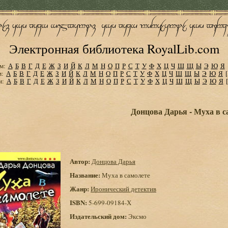
Электронная библиотека RoyalLib.com
м:
А
Б
В
Г
Д
Е
Ж
З
И
Й
К
Л
М
Н
О
П
Р
С
Т
У
Ф
Х
Ц
Ч
Ш
Щ
Ы
Э
Ю
Я
м:
А
Б
В
Г
Д
Е
Ж
З
И
Й
К
Л
М
Н
О
П
Р
С
Т
У
Ф
Х
Ц
Ч
Ш
Щ
Ы
Э
Ю
Я
м:
А
Б
В
Г
Д
Е
Ж
З
И
Й
К
Л
М
Н
О
П
Р
С
Т
У
Ф
Х
Ц
Ч
Ш
Щ
Ы
Э
Ю
Я
Донцова Дарья - Муха в с
Автор:
Донцова Дарья
Название:
Муха в самолете
Жанр:
Иронический детектив
ISBN:
5-699-09184-Х
Издательский дом:
Эксмо