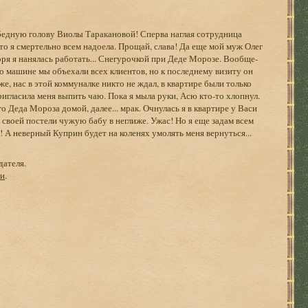
 бедную голову Виолы Таракановой! Сперва наглая сотрудница
 что я смертельно всем надоела. Прощай, слава! Да еще мой муж Олег
оря я нанялась работать... Снегурочкой при Деде Морозе. Вообще-
его машине мы объехали всех клиентов, но к последнему визиту он
е, нас в этой коммуналке никто не ждал, в квартире были только
ригласила меня выпить чаю. Пока я мыла руки, Асю кто-то хлопнул.
о Деда Мороза домой, далее... мрак. Очнулась я в квартире у Васи
 своей постели чужую бабу в неглиже. Ужас! Но я еще задам всем
 А неверный Куприн будет на коленях умолять меня вернуться...
дателя.
ги
.