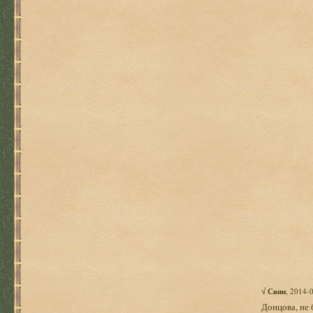
√
Свин
, 2014-
Донцова, не 