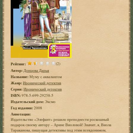
Рейтинг:
(2)
Автор:
Донцова Дарья
Название:
Муму с аквалангом
Жанр:
Иронический детектив
Серия:
Иронический детектив
ISBN:
978-5-699-29258-5
Издательский дом:
Эксмо
Год издания:
2008
Аннотация:
Издательство «Элефант» решило преподнести роскошный
подарок своему автору – Арине Виоловой! Значит, я, Виола
Тараканова, пишущая детективы под этим псевдонимом,