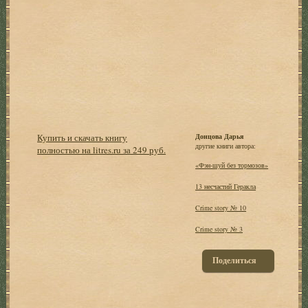
Купить и скачать книгу
Донцова Дарья
другие книги автора:
полностью на litres.ru за 249 руб.
«Фэн-шуй без тормозов»
13 несчастий Геракла
Crime story № 10
Crime story № 3
Поделиться