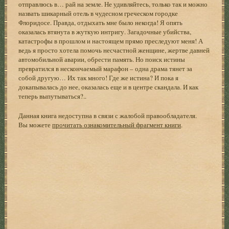
отправлюсь в… рай на земле. Не удивляйтесь, только так и можно
назвать шикарный отель в чудесном греческом городке
Флоридосе. Правда, отдыхать мне было некогда! Я опять
оказалась втянута в жуткую интригу. Загадочные убийства,
катастрофы в прошлом и настоящем прямо преследуют меня! А
ведь я просто хотела помочь несчастной женщине, жертве давней
автомобильной аварии, обрести память. Но поиск истины
превратился в нескончаемый марафон – одна драма тянет за
собой другую… Их так много! Где же истина? И пока я
докапывалась до нее, оказалась еще и в центре скандала. И как
теперь выпутываться?..
Данная книга недоступна в связи с жалобой правообладателя.
Вы можете
прочитать ознакомительный фрагмент книги
.