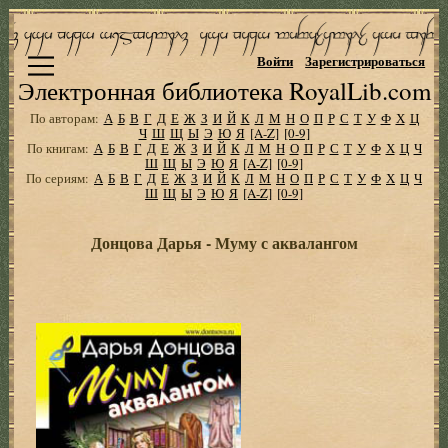
Войти
Зарегистрироваться
Электронная библиотека RoyalLib.com
По авторам:
А
Б
В
Г
Д
Е
Ж
З
И
Й
К
Л
М
Н
О
П
Р
С
Т
У
Ф
Х
Ц
Ч
Ш
Щ
Ы
Э
Ю
Я
[A-Z]
[0-9]
По книгам:
А
Б
В
Г
Д
Е
Ж
З
И
Й
К
Л
М
Н
О
П
Р
С
Т
У
Ф
Х
Ц
Ч
Ш
Щ
Ы
Э
Ю
Я
[A-Z]
[0-9]
По сериям:
А
Б
В
Г
Д
Е
Ж
З
И
Й
К
Л
М
Н
О
П
Р
С
Т
У
Ф
Х
Ц
Ч
Ш
Щ
Ы
Э
Ю
Я
[A-Z]
[0-9]
Донцова Дарья - Муму с аквалангом