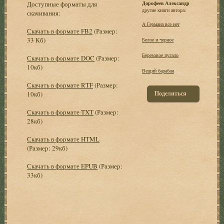
Доступные форматы для
Дорофеев Александр
другие книги автора:
скачивания:
А Германа все нет
Скачать в формате FB2
(Размер:
33 Кб)
Белое и черное
Березовое пугало
Скачать в формате DOC
(Размер:
10кб)
Вещий барабан
Скачать в формате RTF
(Размер:
Поделиться
10кб)
Скачать в формате TXT
(Размер:
28кб)
Скачать в формате HTML
(Размер: 29кб)
Скачать в формате EPUB
(Размер:
33кб)