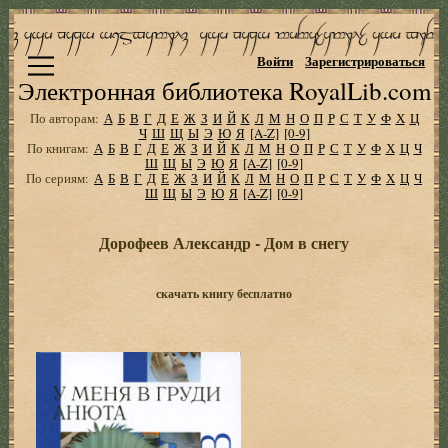
Войти
Зарегистрироваться
Электронная библиотека RoyalLib.com
По авторам:
А
Б
В
Г
Д
Е
Ж
З
И
Й
К
Л
М
Н
О
П
Р
С
Т
У
Ф
Х
Ц
Ч
Ш
Щ
Ы
Э
Ю
Я
[A-Z]
[0-9]
По книгам:
А
Б
В
Г
Д
Е
Ж
З
И
Й
К
Л
М
Н
О
П
Р
С
Т
У
Ф
Х
Ц
Ч
Ш
Щ
Ы
Э
Ю
Я
[A-Z]
[0-9]
По сериям:
А
Б
В
Г
Д
Е
Ж
З
И
Й
К
Л
М
Н
О
П
Р
С
Т
У
Ф
Х
Ц
Ч
Ш
Щ
Ы
Э
Ю
Я
[A-Z]
[0-9]
Дорофеев Александр - Дом в снегу
скачать книгу бесплатно