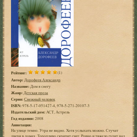
Рейтинг:
(1)
Автор:
Дорофеев Александр
Название:
Дом в снегу
Жанр:
Детская проза
Серия:
Снежный человек
ISBN:
978-5-17-051427-4, 978-5-271-20107-3
Издательский дом:
АСТ, Астрель
Год издания:
2008
Аннотация:
На улице темно. Утра не видно. Хотя услыхать можно. Стучат
двери в домах. Торопливо скрипит снег. Ровно и тяжело гудит над