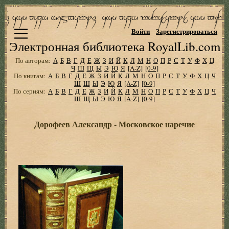
Войти
Зарегистрироваться
Электронная библиотека RoyalLib.com
По авторам:
А
Б
В
Г
Д
Е
Ж
З
И
Й
К
Л
М
Н
О
П
Р
С
Т
У
Ф
Х
Ц
Ч
Ш
Щ
Ы
Э
Ю
Я
[A-Z]
[0-9]
По книгам:
А
Б
В
Г
Д
Е
Ж
З
И
Й
К
Л
М
Н
О
П
Р
С
Т
У
Ф
Х
Ц
Ч
Ш
Щ
Ы
Э
Ю
Я
[A-Z]
[0-9]
По сериям:
А
Б
В
Г
Д
Е
Ж
З
И
Й
К
Л
М
Н
О
П
Р
С
Т
У
Ф
Х
Ц
Ч
Ш
Щ
Ы
Э
Ю
Я
[A-Z]
[0-9]
Дорофеев Александр - Московское наречие