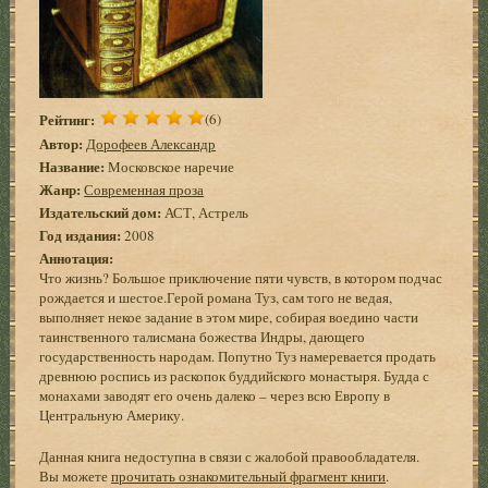
Рейтинг:
(6)
Автор:
Дорофеев Александр
Название:
Московское наречие
Жанр:
Современная проза
Издательский дом:
АСТ, Астрель
Год издания:
2008
Аннотация:
Что жизнь? Большое приключение пяти чувств, в котором подчас
рождается и шестое.Герой романа Туз, сам того не ведая,
выполняет некое задание в этом мире, собирая воедино части
таинственного талисмана божества Индры, дающего
государственность народам. Попутно Туз намеревается продать
древнюю роспись из раскопок буддийского монастыря. Будда с
монахами заводят его очень далеко – через всю Европу в
Центральную Америку.
Данная книга недоступна в связи с жалобой правообладателя.
Вы можете
прочитать ознакомительный фрагмент книги
.